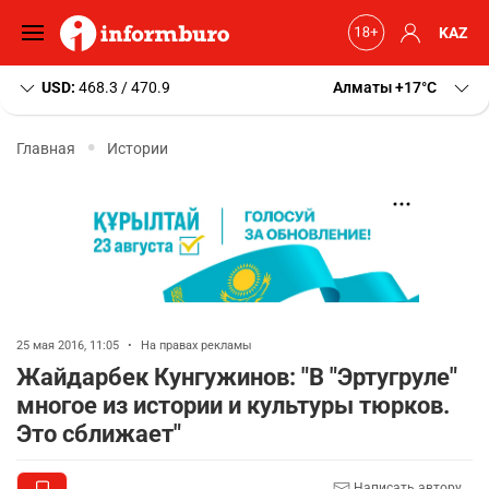
KAZ
USD:
468.3 / 470.9
Алматы
+17
C
Главная
Истории
25 мая 2016, 11:05
•
На правах рекламы
Жайдарбек Кунгужинов: "В "Эртугруле"
многое из истории и культуры тюрков.
Это сближает"
Написать автору