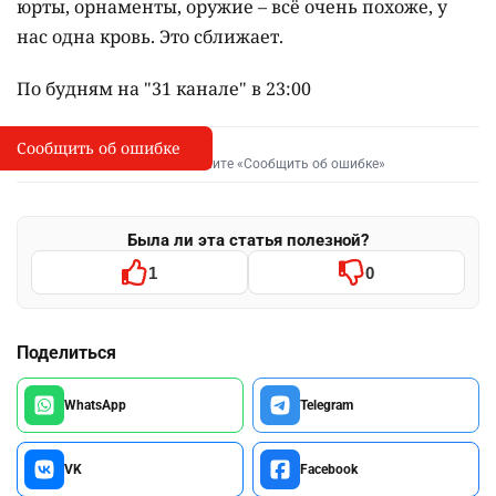
юрты, орнаменты, оружие – всё очень похоже, у
нас одна кровь. Это сближает.
По будням на "31 канале" в 23:00
Сообщить об ошибке
Сообщить об опечатке
I
Выделите фрагмент и нажмите «Сообщить об ошибке»
Была ли эта статья полезной?
1
0
Поделиться
WhatsApp
Telegram
VK
Facebook