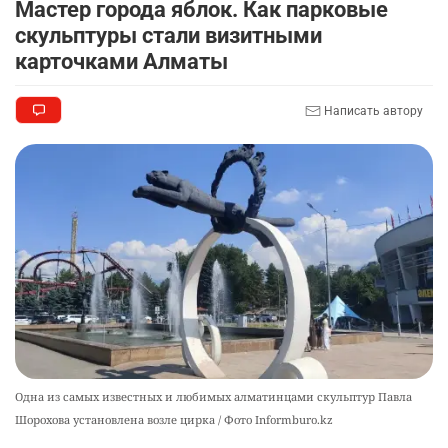
Мастер города яблок. Как парковые
скульптуры стали визитными
🎬 Умер известный казахстанский
9
карточками Алматы
кинорежиссёр Ардак Амиркулов
2284
0
50
Написать автору
🌟 Ступень ракеты SpaceX врежется в Луну
10
2340
1
22
Одна из самых известных и любимых алматинцами скульптур Павла
Шорохова установлена возле цирка / Фото Informburo.kz