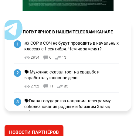
ПОПУЛЯРНОЕ В НАШЕМ TELEGRAM-КАНАЛЕ
✍️ СОР и СОЧ не будут проводить в начальных
1
классах с 1 сентября. Чем их заменят?
2934
6
13
🗣 Мужчина сказал тост на свадьбе и
2
заработал уголовное дело
2752
11
85
🗣Глава государства направил телеграмму
3
соболезнования родным и близким Халық
қаһарманы Ивана Гапича
2618
2
42
НОВОСТИ ПАРТНЁРОВ
🇫🇷 Клуб ПСЖ объявил об открытии своей