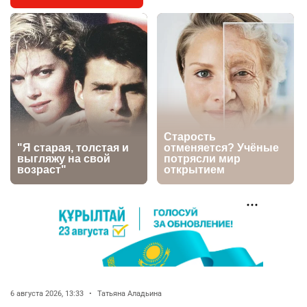
4
футбольной академии в Астане
2629
2
39
🇺🇸🇯🇵 США и Япония провели совместную
5
интервенцию для спасения иены
2686
1
16
💬 Димаш Кудайберген ответил на критику
6
нового клипа
2717
6
77
🐏 Скота больше, а мясо дороже. Почему в
7
Казахстане продолжают расти цены на
баранину и конину
2394
5
17
🏠 Оправданному пастуху из Актобе подарили
8
квартиру
6 августа 2026, 13:33
•
Татьяна Аладьина
2301
7
71