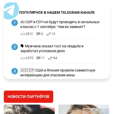
ПОПУЛЯРНОЕ В НАШЕМ TELEGRAM-КАНАЛЕ
✍️ СОР и СОЧ не будут проводить в начальных
1
классах с 1 сентября. Чем их заменят?
2812
6
12
🗣 Мужчина сказал тост на свадьбе и
2
заработал уголовное дело
2670
11
84
🇺🇸🇯🇵 США и Япония провели совместную
3
интервенцию для спасения иены
2672
1
16
💬 Димаш Кудайберген ответил на критику
4
НОВОСТИ ПАРТНЁРОВ
нового клипа
2703
6
77