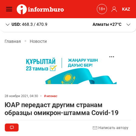
KAZ
USD:
468.3 / 470.9
Алматы
+27
C
Главная
Новости
28 ноября 2021, 04:30
•
неонас
ЮАР передаст другим странам
образцы омикрон-штамма Covid-19
Написать автору