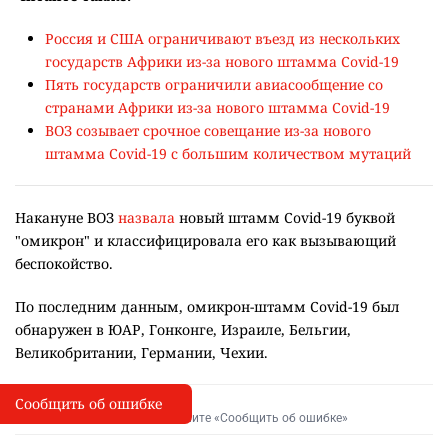
Россия и США ограничивают въезд из нескольких
государств Африки из-за нового штамма Covid-19
Пять государств ограничили авиасообщение со
странами Африки из-за нового штамма Covid-19
ВОЗ созывает срочное совещание из-за нового
штамма Covid-19 с большим количеством мутаций
Накануне ВОЗ
назвала
новый штамм Covid-19 буквой
"омикрон" и классифицировала его как вызывающий
беспокойство.
По последним данным, омикрон-штамм Covid-19 был
обнаружен в ЮАР, Гонконге, Израиле, Бельгии,
Великобритании, Германии, Чехии.
Сообщить об ошибке
Сообщить об опечатке
I
Выделите фрагмент и нажмите «Сообщить об ошибке»