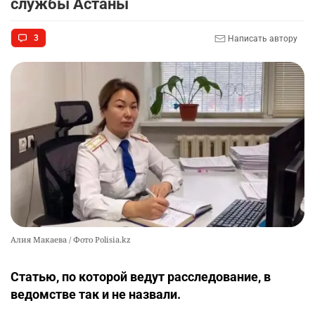
службы Астаны
футбольной академии в Астане
2583
2
39
3
Написать автору
🚗 Казахстанцев убедили оформить
10
автокредиты за вознаграждение
2562
0
11
Алия Макаева / Фото Polisia.kz
Статью, по которой ведут расследование, в
ведомстве так и не назвали.