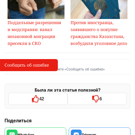
Поддельные разрешения
Против иностранца,
и медсправки: канал
заявившего о покупке
незаконной миграции
гражданства Казахстана,
пресекли в СКО
возбудили уголовное дело
Сообщить об ошибке
Сообщить об опечатке
I
Выделите фрагмент и нажмите «Сообщить об ошибке»
Была ли эта статья полезной?
42
6
Поделиться
WhatsApp
Telegram