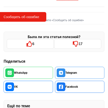
Сообщить об ошибке
Сообщить об опечатке
I
Выделите фрагмент и нажмите «Сообщить об ошибке»
Была ли эта статья полезной?
6
17
Поделиться
WhatsApp
Telegram
VK
Facebook
Ещё по теме