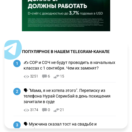
ПОПУЛЯРНОЕ В НАШЕМ TELEGRAM-КАНАЛЕ
✍️ СОР и СОЧ не будут проводить в начальных
1
классах с 1 сентября. Чем их заменят?
3251
6
15
🗣 "Мама, я не хотела этого". Переписку из
2
телефона Нурай Серикбай в день похищения
зачитали в суде
3174
0
21
🗣 Мужчина сказал тост на свадьбе и
3
заработал уголовное дело