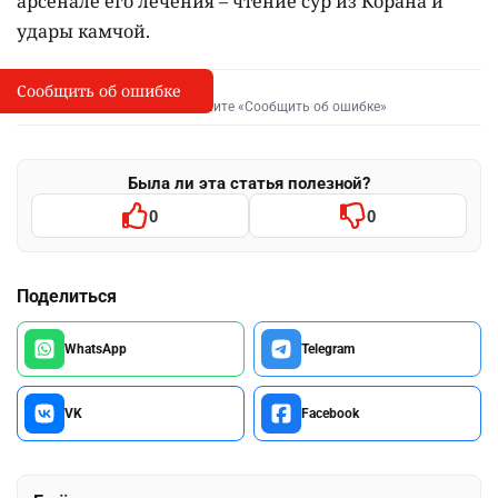
арсенале его лечения – чтение сур из Корана и
удары камчой.
Сообщить об ошибке
Сообщить об опечатке
I
Выделите фрагмент и нажмите «Сообщить об ошибке»
Была ли эта статья полезной?
0
0
Поделиться
WhatsApp
Telegram
VK
Facebook