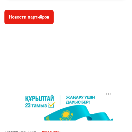
2987
11
88
Новости партнёров
🐏 Скота больше, а мясо дороже. Почему в
4
Казахстане продолжают расти цены на
баранину и конину
2647
5
17
⚠️ Доброе утро, друзья! Предлагаем обзор
5
главных новостей за 4 августа
2773
0
1
🗣Глава государства направил телеграмму
6
соболезнования родным и близким Халық
қаһарманы Ивана Гапича
2758
2
42
🇫🇷 Клуб ПСЖ объявил об открытии своей
7
футбольной академии в Астане
2803
2
40