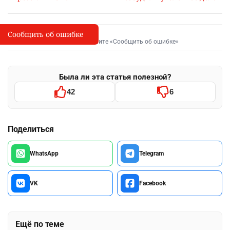
Сообщить об ошибке
Сообщить об опечатке
I
Выделите фрагмент и нажмите «Сообщить об ошибке»
Была ли эта статья полезной?
42
6
Поделиться
WhatsApp
Telegram
VK
Facebook
Ещё по теме