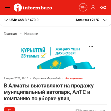
KAZ
USD:
468.3 / 470.9
Алматы
+21
C
Главная
Новости
2 марта 2021, 19:16
•
Серикжан Маулетбай
•
официально
В Алматы выставляют на продажу
муниципальный автопарк, АлТС и
компанию по уборке улиц
Написать автору