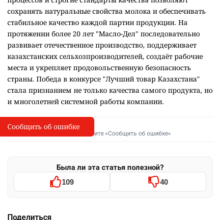
сохранять натуральные свойства молока и обеспечивать
стабильное качество каждой партии продукции. На
протяжении более 20 лет "Масло-Дел" последовательно
развивает отечественное производство, поддерживает
казахстанских сельхозпроизводителей, создаёт рабочие
места и укрепляет продовольственную безопасность
страны. Победа в конкурсе "Лучший товар Казахстана"
стала признанием не только качества самого продукта, но
и многолетней системной работы компании.
Сообщить об ошибке
Сообщить об опечатке
I
Выделите фрагмент и нажмите «Сообщить об ошибке»
Была ли эта статья полезной?
109
40
Поделиться