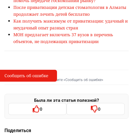
помочь передаче госкомпаний рынку?
После приватизации детская стоматология в Алматы
продолжает лечить детей бесплатно
Как получить максимум от приватизации: удачный и
неудачный опыт разных стран
МОН предлагает включить 37 вузов в перечень
объектов, не подлежащих приватизации
Сообщить об ошибке
Сообщить об опечатке
I
Выделите фрагмент и нажмите «Сообщить об ошибке»
Была ли эта статья полезной?
0
0
Поделиться