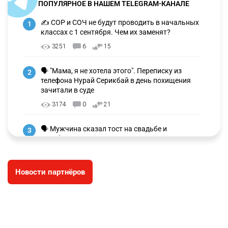
ПОПУЛЯРНОЕ В НАШЕМ TELEGRAM-КАНАЛЕ
✍️ СОР и СОЧ не будут проводить в начальных
1
классах с 1 сентября. Чем их заменят?
3251
6
15
🗣 "Мама, я не хотела этого". Переписку из
2
телефона Нурай Серикбай в день похищения
зачитали в суде
3174
0
21
🗣 Мужчина сказал тост на свадьбе и
3
заработал уголовное дело
2987
11
88
Новости партнёров
🐏 Скота больше, а мясо дороже. Почему в
4
Казахстане продолжают расти цены на
баранину и конину
2647
5
17