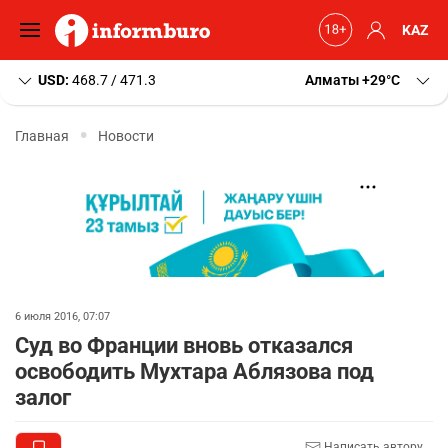
KAZ
USD:
468.7 / 471.3
Алматы
+29
C
Главная
Новости
6 июля 2016, 07:07
Суд во Франции вновь отказался
освободить Мухтара Аблязова под
залог
Написать автору