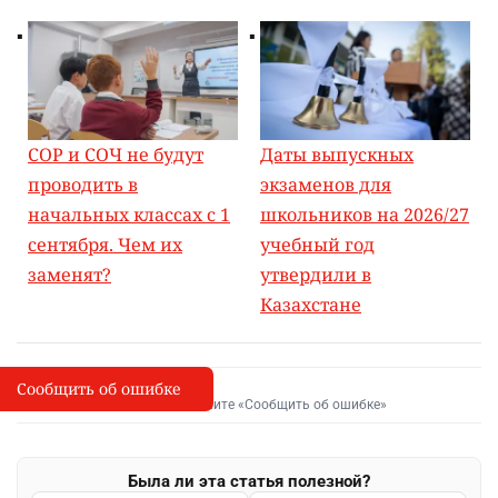
СОР и СОЧ не будут
Даты выпускных
проводить в
экзаменов для
начальных классах с 1
школьников на 2026/27
сентября. Чем их
учебный год
заменят?
утвердили в
Казахстане
Сообщить об ошибке
Сообщить об опечатке
I
Выделите фрагмент и нажмите «Сообщить об ошибке»
Была ли эта статья полезной?