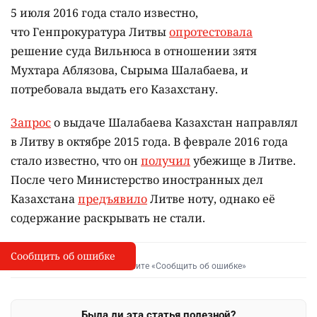
5 июля 2016 года стало известно,
что Генпрокуратура Литвы
опротестовала
решение суда Вильнюса в отношении зятя
Мухтара Аблязова, Сырыма Шалабаева, и
потребовала выдать его Казахстану.
Запрос
о выдаче Шалабаева Казахстан направлял
в Литву в октябре 2015 года. В феврале 2016 года
стало известно, что он
получил
убежище в Литве.
После чего Министерство иностранных дел
Казахстана
предъявило
Литве ноту, однако её
содержание раскрывать не стали.
Сообщить об ошибке
Сообщить об опечатке
I
Выделите фрагмент и нажмите «Сообщить об ошибке»
Была ли эта статья полезной?