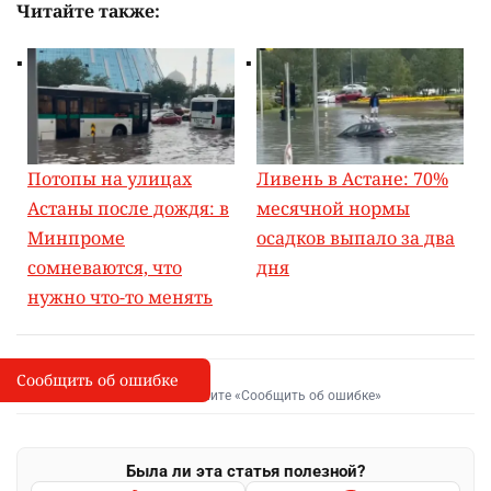
Читайте также:
Потопы на улицах
Ливень в Астане: 70%
Астаны после дождя: в
месячной нормы
Минпроме
осадков выпало за два
сомневаются, что
дня
нужно что-то менять
Сообщить об ошибке
Сообщить об опечатке
I
Выделите фрагмент и нажмите «Сообщить об ошибке»
Была ли эта статья полезной?