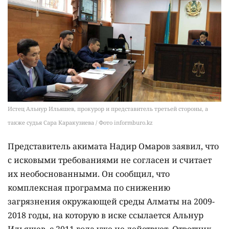
Истец Альнур Ильяшев, прокурор и представитель третьей стороны, а
также судья Сара Каракузиева / Фото informburo.kz
Представитель акимата Надир Омаров заявил, что
с исковыми требованиями не согласен и считает
их необоснованными. Он сообщил, что
комплексная программа по снижению
загрязнения окружающей среды Алматы на 2009-
2018 годы, на которую в иске ссылается Альнур