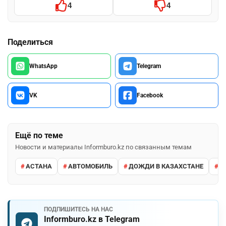
4
4
Поделиться
WhatsApp
Telegram
VK
Facebook
Ещё по теме
Новости и материалы Informburo.kz по связанным темам
АСТАНА
АВТОМОБИЛЬ
ДОЖДИ В КАЗАХСТАНЕ
М
ПОДПИШИТЕСЬ НА НАС
Informburo.kz в Telegram