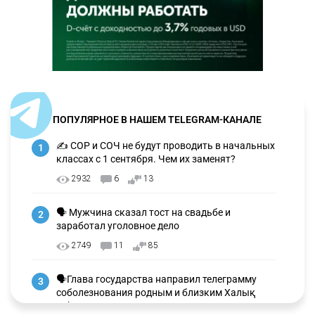
ПОПУЛЯРНОЕ В НАШЕМ TELEGRAM-КАНАЛЕ
✍️ СОР и СОЧ не будут проводить в начальных
1
классах с 1 сентября. Чем их заменят?
2932
6
13
🗣 Мужчина сказал тост на свадьбе и
2
заработал уголовное дело
2749
11
85
🗣Глава государства направил телеграмму
3
соболезнования родным и близким Халық
қаһарманы Ивана Гапича