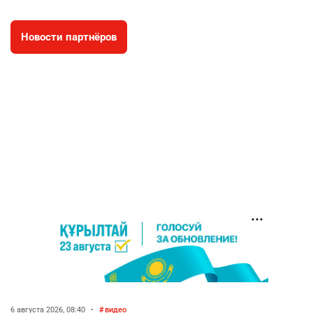
2616
2
42
Новости партнёров
🇫🇷 Клуб ПСЖ объявил об открытии своей
4
футбольной академии в Астане
2627
2
39
🇺🇸🇯🇵 США и Япония провели совместную
5
интервенцию для спасения иены
2686
1
16
💬 Димаш Кудайберген ответил на критику
6
нового клипа
2716
6
77
🐏 Скота больше, а мясо дороже. Почему в
7
Казахстане продолжают расти цены на
баранину и конину
2386
5
17
6 августа 2026, 08:40
•
видео