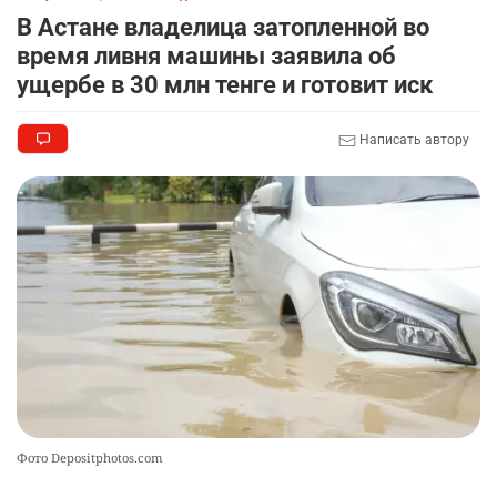
🏠 Оправданному пастуху из Актобе подарили
8
В Астане владелица затопленной во
квартиру
время ливня машины заявила об
2299
7
71
ущербе в 30 млн тенге и готовит иск
🎬 Умер известный казахстанский
9
Написать автору
кинорежиссёр Ардак Амиркулов
2280
0
50
🌟 Ступень ракеты SpaceX врежется в Луну
10
2337
1
22
Фото Depositphotos.com