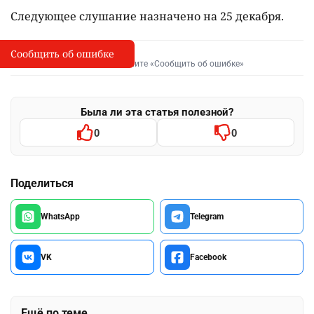
Следующее слушание назначено на 25 декабря.
Сообщить об ошибке
Сообщить об опечатке
I
Выделите фрагмент и нажмите «Сообщить об ошибке»
Была ли эта статья полезной?
0
0
Поделиться
WhatsApp
Telegram
VK
Facebook
Ещё по теме