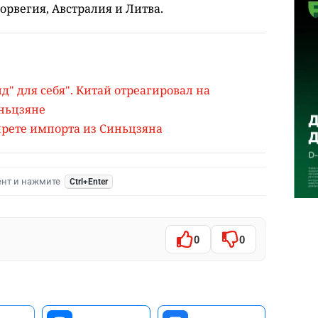
рвегия, Австралия и Литва.
" для себя". Китай отреагировал на
иньцзяне
прете импорта из Синьцзяна
ент и нажмите
Ctrl+Enter
0
0