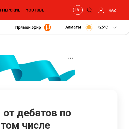
ТНЁРСКИЕ
YOUTUBE
KAZ
Алматы
+25
C
Прямой эфир
 от дебатов по
 том числе