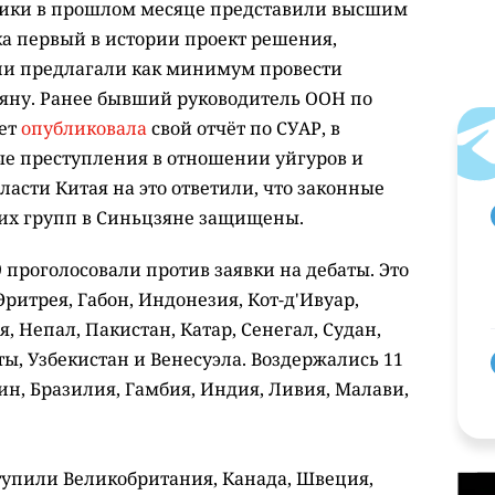
ики в прошлом месяце представили высшим
а первый в истории проект решения,
ни предлагали как минимум провести
яну. Ранее бывший руководитель ООН по
ет
опубликовала
свой отчёт по СУАР, в
е преступления в отношении уйгуров и
асти Китая на это ответили, что законные
ких групп в Синьцзяне защищены.
19 проголосовали против заявки на дебаты. Это
Эритрея, Габон, Индонезия, Кот-д'Ивуар,
, Непал, Пакистан, Катар, Сенегал, Судан,
, Узбекистан и Венесуэла. Воздержались 11
ин, Бразилия, Гамбия, Индия, Ливия, Малави,
тупили Великобритания, Канада, Швеция,