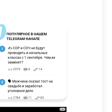
ПОПУЛЯРНОЕ В НАШЕМ
TELEGRAM-КАНАЛЕ
✍️ СОР и СОЧ не будут
1
проводить в начальных
классах с 1 сентября. Чем их
заменят?
2979
6
14
🗣 Мужчина сказал тост на
2
свадьбе и заработал
уголовное дело
2784
11
85
🗣Глава государства
3