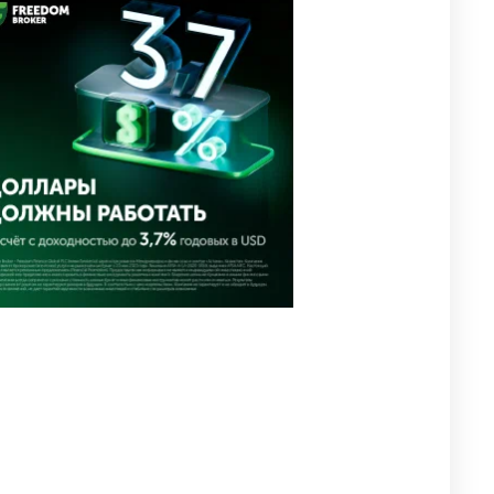
направил телеграмму
соболезнования родным и
близким Халық қаһарманы
Ивана Гапича
2640
2
42
🇫🇷 Клуб ПСЖ объявил об
4
открытии своей футбольной
академии в Астане
2638
2
39
🇺🇸🇯🇵 США и Япония
5
провели совместную
интервенцию для спасения
иены
2693
1
16
💬 Димаш Кудайберген
6
ответил на критику нового
клипа