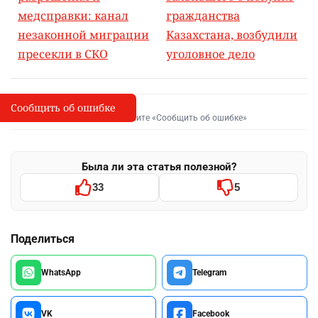
медсправки: канал
гражданства
незаконной миграции
Казахстана, возбудили
пресекли в СКО
уголовное дело
Сообщить об ошибке
Сообщить об опечатке
I
Выделите фрагмент и нажмите «Сообщить об ошибке»
Была ли эта статья полезной?
33
5
Поделиться
WhatsApp
Telegram
VK
Facebook