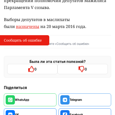
прекращении полномочий депутатов Мажилиса
Парламента V созыва.
Выборы депутатов в маслихаты
были
назначены
на 20 марта 2016 года.
Сообщить об ошибке
Сообщить об опечатке
I
Выделите фрагмент и нажмите «Сообщить об ошибке»
Была ли эта статья полезной?
0
0
Поделиться
WhatsApp
Telegram
VK
Facebook