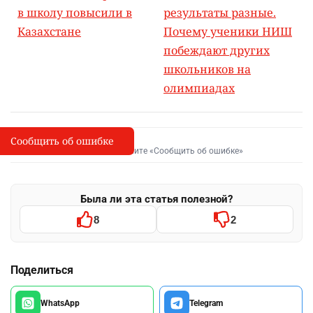
в школу повысили в
результаты разные.
Казахстане
Почему ученики НИШ
побеждают других
школьников на
олимпиадах
Сообщить об ошибке
Сообщить об опечатке
I
Выделите фрагмент и нажмите «Сообщить об ошибке»
Была ли эта статья полезной?
8
2
Поделиться
WhatsApp
Telegram