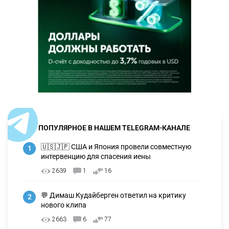
ПОПУЛЯРНОЕ В НАШЕМ TELEGRAM-КАНАЛЕ
🇺🇸🇯🇵 США и Япония провели совместную
1
интервенцию для спасения иены
2639
1
16
💬 Димаш Кудайберген ответил на критику
2
нового клипа
2663
6
77