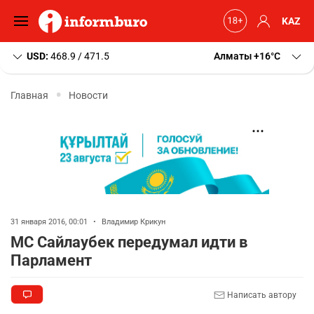
KAZ
USD:
468.9 / 471.5
Алматы
+16
C
Главная
Новости
31 января 2016, 00:01
•
Владимир Крикун
МС Сайлаубек передумал идти в
Парламент
Написать автору