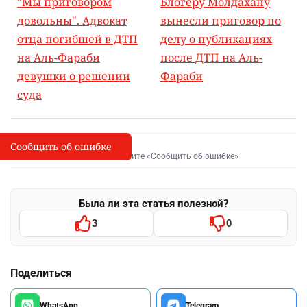
"Мы приговором
Блогеру Молдахану
довольны". Адвокат
вынесли приговор по
отца погибшей в ДТП
делу о публикациях
на Аль-Фараби
после ДТП на Аль-
девушки о решении
Фараби
суда
Сообщить об ошибке
Сообщить об опечатке
I
Выделите фрагмент и нажмите «Сообщить об ошибке»
Была ли эта статья полезной?
3
0
Поделиться
WhatsApp
Telegram