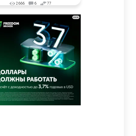
2666
6
77
❌ США готовят закон об
3
экстренном отключении ИИ
2703
1
39
✍️ СОР и СОЧ не будут
4
проводить в начальных
классах с 1 сентября. Чем их
заменят?
2321
5
9
🗣 Мужчина сказал тост на
5
свадьбе и заработал
уголовное дело
2429
11
79
🗣Глава государства
6
направил телеграмму
соболезнования родным и