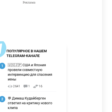
ПОПУЛЯРНОЕ В НАШЕМ
TELEGRAM-КАНАЛЕ
🇺🇸🇯🇵 США и Япония
1
провели совместную
интервенцию для спасения
иены
2641
1
16
💬 Димаш Кудайберген
2
ответил на критику нового
клипа