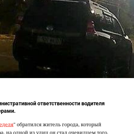
нистративной ответственности водителя
ерами.
еделя
" обратился житель города, который
ра, на одной из улиц он стал очевидцем того,