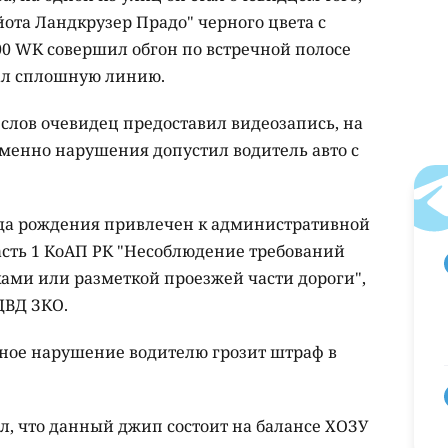
ота Ландкрузер Прадо" черного цвета с
0 WK совершил обгон по встречной полосе
хал сплошную линию.
х слов очевидец предоставил видеозапись, на
именно нарушения допустил водитель авто с
ода рождения привлечен к административной
часть 1 КоАП РК "Несоблюдение требований
ми или разметкой проезжей части дороги",
 ДВД ЗКО.
нное нарушение водителю грозит штраф в
л, что данный джип состоит на балансе ХОЗУ