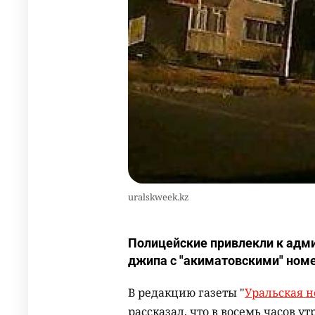
uralskweek.kz
Полицейские привлекли к адми
джипа с "акиматовскими" ном
В редакцию газеты "
Уральская н
рассказал, что в восемь часов ут