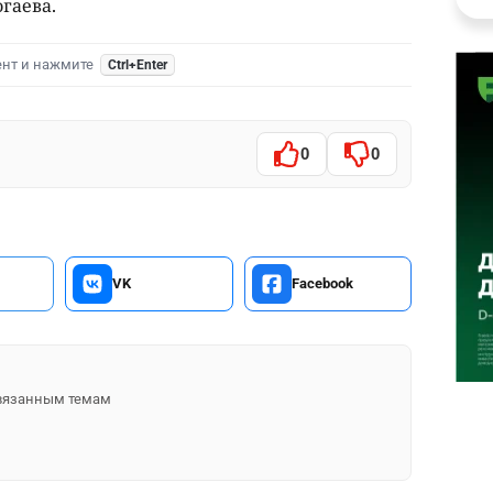
гаева.
ент и нажмите
Ctrl+Enter
0
0
VK
Facebook
 связанным темам