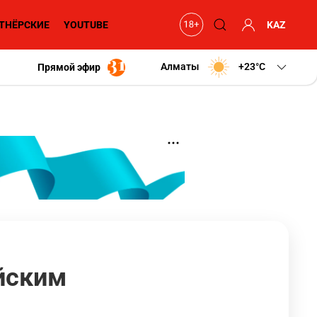
ТНЁРСКИЕ
YOUTUBE
KAZ
Алматы
+23
C
Прямой эфир
йским