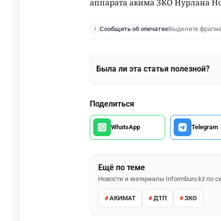
аппарата акима ЗКО Нурлана Но
Выделите фрагм
Сообщить об опечатке
I
Была ли эта статья полезной?
Поделиться
WhatsApp
Telegram
Ещё по теме
Новости и материалы Informburo.kz по
АКИМАТ
ДТП
ЗКО