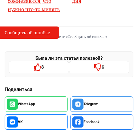
сомневаются, что
дня
нужно что-то менять
Сообщить об ошибке
Сообщить об опечатке
I
Выделите фрагмент и нажмите «Сообщить об ошибке»
Была ли эта статья полезной?
8
6
Поделиться
WhatsApp
Telegram
VK
Facebook