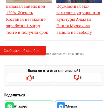
Выдавал займы под
Осуждённая экс-
120%. Житель
замглавы управления
Костаная незаконно
культуры Алматы
заработал 1 млрд
Наиля Мулюкова
тенге и получил срок
вышла на свободу
Сообщить об ошибке
Сообщить об опечатке
I
Выделите фрагмент и нажмите «Сообщить об ошибке»
Была ли эта статья полезной?
9
5
Поделиться
WhatsApp
Telegram