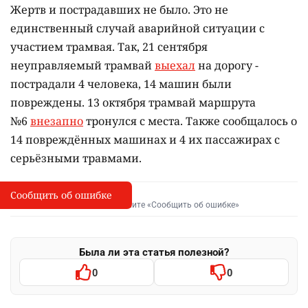
Жертв и пострадавших не было. Это не
единственный случай аварийной ситуации с
участием трамвая. Так, 21 сентября
неуправляемый трамвай
выехал
на дорогу -
пострадали 4 человека, 14 машин были
повреждены. 13 октября трамвай маршрута
№6
внезапно
тронулся с места. Также сообщалось о
14 повреждённых машинах и 4 их пассажирах с
серьёзными травмами.
Сообщить об ошибке
Сообщить об опечатке
I
Выделите фрагмент и нажмите «Сообщить об ошибке»
Была ли эта статья полезной?
0
0