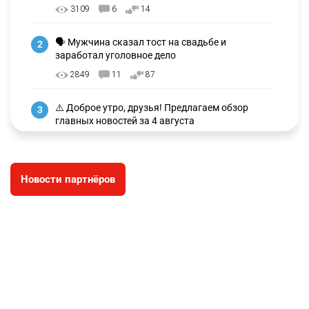
3109
6
14
🗣 Мужчина сказал тост на свадьбе и
2
заработал уголовное дело
2849
11
87
⚠️ Доброе утро, друзья! Предлагаем обзор
3
главных новостей за 4 августа
2670
0
1
🗣Глава государства направил телеграмму
4
Новости партнёров
соболезнования родным и близким Халық
қаһарманы Ивана Гапича
2683
2
42
🇫🇷 Клуб ПСЖ объявил об открытии своей
5
футбольной академии в Астане
2676
2
39