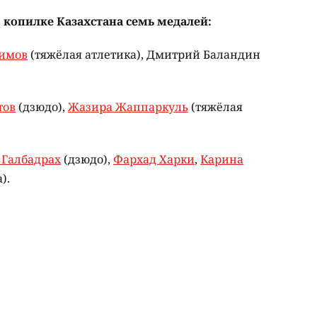
 копилке Казахстана семь медалей:
имов
(тяжёлая атлетика), Дмитрий Баландин
тов
(дзюдо),
Жазира Жаппаркуль
(тяжёлая
 Галбадрах
(дзюдо),
Фархад Харки
,
Карина
).