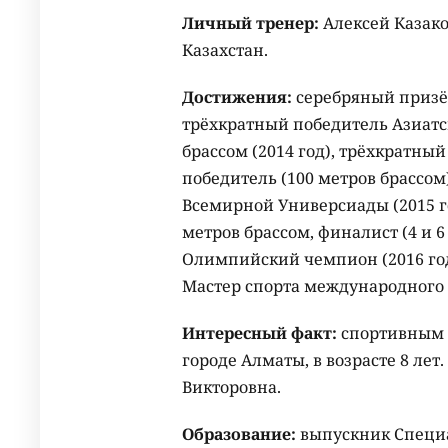
Личный тренер:
Алексей Казако
Казахстан.
Достижения:
серебряный призёр
трёхкратный победитель Азиатск
брассом (2014 год), трёхкратны
победитель (
100 метров
брассом)
Всемирной Универсиады (2015 г
метров
брассом, финалист (4 и 6
Олимпийский чемпион (2016 год
Мастер спорта международного
Интересный факт:
спортивным п
городе Алматы, в возрасте 8 ле
Викторовна.
Образование:
выпускник Специ