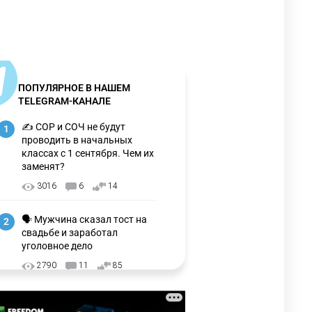
ПОПУЛЯРНОЕ В НАШЕМ
TELEGRAM-КАНАЛЕ
✍️ СОР и СОЧ не будут
1
проводить в начальных
классах с 1 сентября. Чем их
заменят?
3016
6
14
🗣 Мужчина сказал тост на
2
свадьбе и заработал
уголовное дело
2790
11
85
🗣Глава государства
3