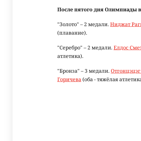
После пятого дня Олимпиады в
"Золото" – 2 медали.
Ниджат Раг
(плавание).
"Серебро" – 2 медали.
Елдос Сме
атлетика).
"Бронза" – 3 медали.
Отгонцэцэг
Горичева
(оба - тяжёлая атлетика