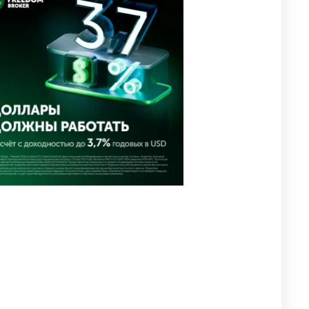
направил телеграмму
соболезнования родным и
близким Халық қаһарманы
Ивана Гапича
2645
2
42
🇫🇷 Клуб ПСЖ объявил об
4
открытии своей футбольной
академии в Астане
2643
2
39
🇺🇸🇯🇵 США и Япония
5
провели совместную
интервенцию для спасения
иены
2694
1
16
💬 Димаш Кудайберген
6
ответил на критику нового
клипа
2723
6
77