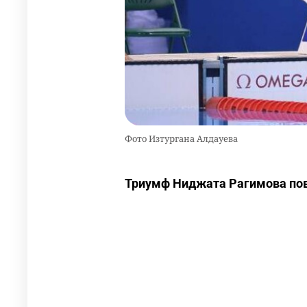
Фото Изтургана Алдауева
Триумф Ниджата Рагимова пов