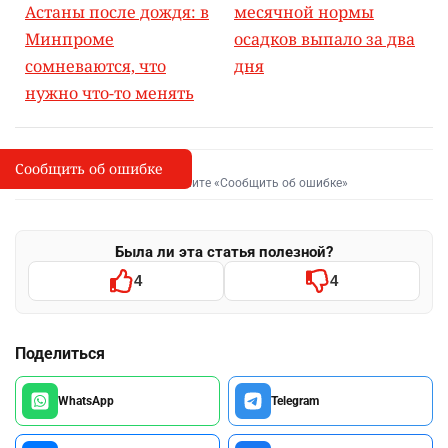
Астаны после дождя: в
месячной нормы
Минпроме
осадков выпало за два
сомневаются, что
дня
нужно что-то менять
Сообщить об ошибке
Сообщить об опечатке
I
Выделите фрагмент и нажмите «Сообщить об ошибке»
Была ли эта статья полезной?
4
4
Поделиться
WhatsApp
Telegram