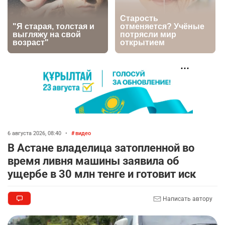
💬 Димаш Кудайберген ответил на критику
6
нового клипа
2717
6
77
🐏 Скота больше, а мясо дороже. Почему в
7
Казахстане продолжают расти цены на
баранину и конину
2394
5
17
🏠 Оправданному пастуху из Актобе подарили
8
квартиру
6 августа 2026, 08:40
•
видео
2301
7
71
В Астане владелица затопленной во
время ливня машины заявила об
🎬 Умер известный казахстанский
9
ущербе в 30 млн тенге и готовит иск
кинорежиссёр Ардак Амиркулов
2284
0
50
Написать автору
🌟 Ступень ракеты SpaceX врежется в Луну
10