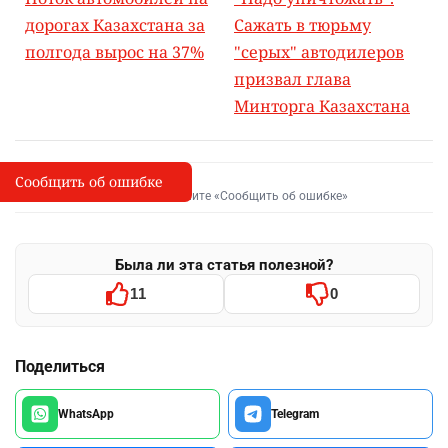
дорогах Казахстана за
Сажать в тюрьму
полгода вырос на 37%
"серых" автодилеров
призвал глава
Минторга Казахстана
Сообщить об ошибке
Сообщить об опечатке
I
Выделите фрагмент и нажмите «Сообщить об ошибке»
Была ли эта статья полезной?
11
0
Поделиться
WhatsApp
Telegram