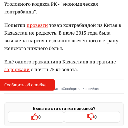
Уголовного кодекса РК - "экономическая
контрабанда".
Попытки
провезти
товар контрабандой из Китая в
Казахстан не редкость. В июле 2015 года была
выявлена партия незаконно ввезённого в страну
женского нижнего белья.
Ещё одного гражданина Казахстана на границе
задержали
с почти 75 кг золота.
Сообщить об ошибке
Сообщить об опечатке
I
Выделите фрагмент и нажмите «Сообщить об ошибке»
Была ли эта статья полезной?
0
0