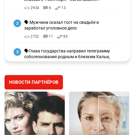
2934
6
13
🗣 Мужчина сказал тост на свадьбе и
2
заработал уголовное дело
2752
11
85
🗣Глава государства направил телеграмму
3
соболезнования родным и близким Халық
қаһарманы Ивана Гапича
2618
2
42
НОВОСТИ ПАРТНЁРОВ
🇫🇷 Клуб ПСЖ объявил об открытии своей
4
футбольной академии в Астане
2629
2
39
🇺🇸🇯🇵 США и Япония провели совместную
5
интервенцию для спасения иены
2686
1
16