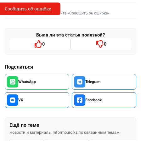
Сообщить об ошибке
Сообщить об опечатке
I
Выделите фрагмент и нажмите «Сообщить об ошибке»
Была ли эта статья полезной?
0
0
Поделиться
WhatsApp
Telegram
VK
Facebook
Ещё по теме
Новости и материалы Informburo.kz по связанным темам