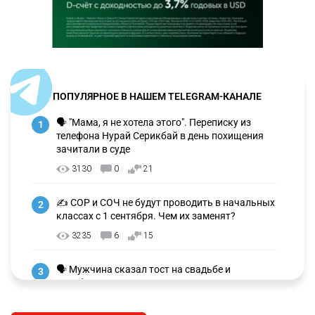
ПОПУЛЯРНОЕ В НАШЕМ TELEGRAM-КАНАЛЕ
🗣 "Мама, я не хотела этого". Переписку из
1
телефона Нурай Серикбай в день похищения
зачитали в суде
3130
0
21
✍️ СОР и СОЧ не будут проводить в начальных
2
классах с 1 сентября. Чем их заменят?
3235
6
15
🗣 Мужчина сказал тост на свадьбе и
3
заработал уголовное дело
2973
11
88