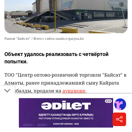
Рынок "Байсат" / Фото с сайта sauda.e-qazyna.kz
Объект удалось реализовать с четвёртой
попытки.
ТОО "Центр оптово-розничной торговли "Байсат" в
Алматы, ранее принадлежавший сыну Кайрата
Сатыбалды, продали на
аукционе
.
Согласно данным электронной торговой
площадки, покупка 100% доли участия обошлась в
24 772 753 285 тенге.