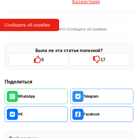
Казахстане
Сообщить об ошибке
Сообщить об опечатке
I
Выделите фрагмент и нажмите «Сообщить об ошибке»
Была ли эта статья полезной?
6
17
Поделиться
WhatsApp
Telegram
VK
Facebook