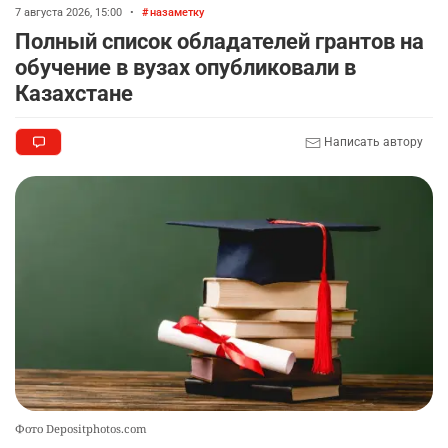
8
7 августа 2026, 15:00
•
назаметку
автокредиты за вознаграждение
Полный список обладателей грантов на
2719
0
11
обучение в вузах опубликовали в
Казахстане
🦻 Казахстанцы смогут получать слуховые
9
аппараты без инвалидности
2360
1
25
Написать автору
💻 В школах Казахстана изменили название и
10
содержание некоторых предметов
2438
3
19
Фото Depositphotos.com