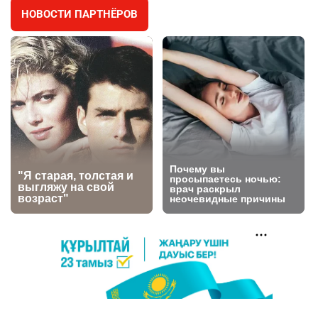
НОВОСТИ ПАРТНЁРОВ
🐏 Скота больше, а мясо дороже. Почему в
4
Казахстане продолжают расти цены на
баранину и конину
2626
5
17
⚠️ Доброе утро, друзья! Предлагаем обзор
5
главных новостей за 4 августа
2761
0
1
🗣Глава государства направил телеграмму
6
соболезнования родным и близким Халық
қаһарманы Ивана Гапича
2748
2
42
🇫🇷 Клуб ПСЖ объявил об открытии своей
7
футбольной академии в Астане
2793
2
40
🚗 Казахстанцев убедили оформить