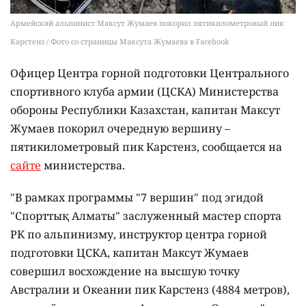
Армейский альпинист Максут Жумаев покорил пятикилометровый пик
Карстенз / Фото со страницы Максута Жумаева в Facebook
Офицер Центра горной подготовки Центрального
спортивного клуба армии (ЦСКА) Министерства
обороны Республики Казахстан, капитан Максут
Жумаев покорил очередную вершину –
пятикилометровый пик Карстенз, сообщается на
сайте
министерства.
"В рамках программы "7 вершин" под эгидой
"Спорттық Алматы" заслуженный мастер спорта
РК по альпинизму, инструктор центра горной
подготовки ЦСКА, капитан Максут Жумаев
совершил восхождение на высшую точку
Австралии и Океании пик Карстенз (4884 метров),