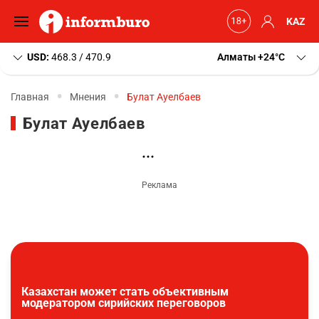
KAZ
USD:
468.3 / 470.9
Алматы
+24
C
Главная
Мнения
Булат Ауелбаев
Булат Ауелбаев
Казахстан может стать объективным
модератором сирийских переговоров