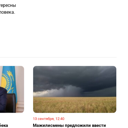
тересны
ловека.
13 сентября, 12:40
бека
Мажилисмены предложили ввести