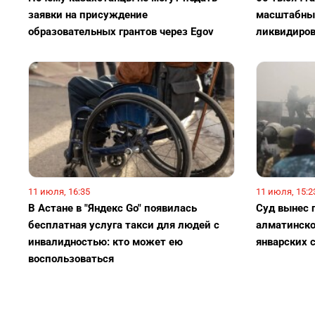
заявки на присуждение
масштабный
образовательных грантов через Egov
ликвидиро
11 июля, 16:35
11 июля, 15:2
В Астане в "Яндекс Go" появилась
Суд вынес п
бесплатная услуга такси для людей с
алматинско
инвалидностью: кто может ею
январских 
воспользоваться