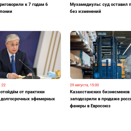
риговорили к 7 годам 6
Мухамедиулы: суд оставил 
лонии
без изменений
1:22
29 августа, 15:00
 отойдём от практики
Казахстанских бизнесменов
 долгосрочных эфемерных
заподозрили в продаже росс
фанеры в Евросоюз