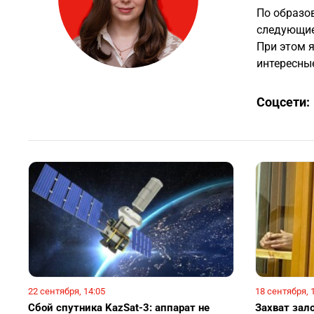
По образо
следующие 
При этом 
интересные
Соцсети:
22 сентября, 14:05
18 сентября, 
Сбой спутника KazSat-3: аппарат не
Захват зало