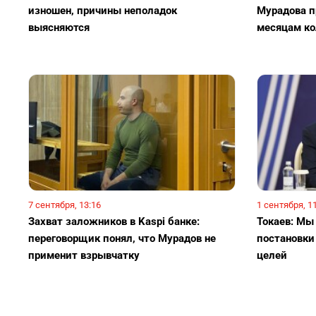
изношен, причины неполадок
Мурадова п
выясняются
месяцам ко
7 сентября, 13:16
1 сентября, 1
Захват заложников в Kaspi банке:
Токаев: Мы
переговорщик понял, что Мурадов не
постановки
применит взрывчатку
целей