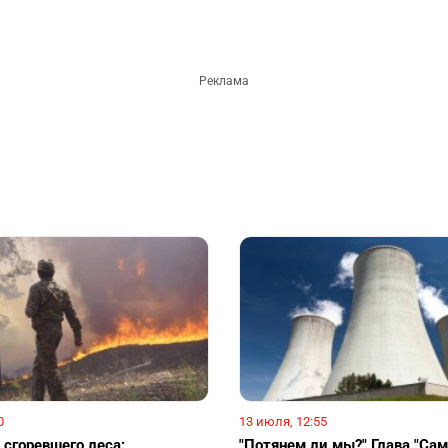
0
13 июля, 12:55
 сгоревшего леса:
"Потянем ли мы?" Глава "Сам