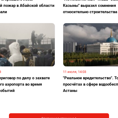
 пожар в Абайской области
Казыны" выразил сомнения
вали
относительно строительства
3
11 июля, 14:03
риговор по делу о захвате
"Реальное вредительство". Т
го аэропорта во время
просчётах в сфере водообес
событий
Астаны