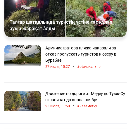
Талғар шатқалында туристің үстіне тас құлап,
ауыр жарақат алды
Администратора пляжа наказали за
отказ пропускать туристов к озеру в
Бурабае
•
27 июля, 15:27
официально
Движение по дороге от Медеу до Туюк-Су
ограничат до конца ноября
•
23 июля, 11:50
назаметку