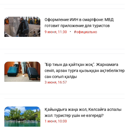
Оформление ИИН в смартфоне: МВД
готовит приложение для туристов
•
9 июня, 11:30
официально
"Бір тиын да қайтқан жоқ". Жарнамаға
сеніп, арзан турға қызыққан ақтөбеліктер
сан соғып қалды
3 июня, 16:57
Қайыңдыға жаңа жол, Көлсайға аспалы
жол: туристер үшін не өзгереді?
1 июня, 10:00