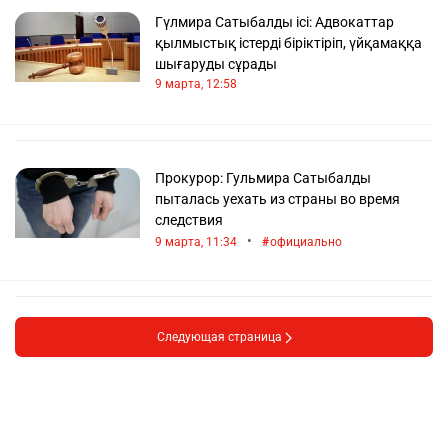
Гүлмира Сатыбалды ісі: Адвокаттар
қылмыстық істерді біріктіріп, үйқамаққа
шығаруды сұрады
9 марта, 12:58
Прокурор: Гульмира Сатыбалды
пыталась уехать из страны во время
следствия
•
9 марта, 11:34
официально
Следующая страница