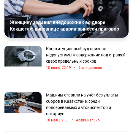
Женщину задавил внедорожник во дворе
Кокшетау: виновнице аварии вынесли приговор
Конституционный суд признал
недопустимым содержание под стражей
сверх предельных сроков
•
10 июня, 22:19
официально
Машины ставили на учёт без уплаты
сборов в Казахстане: среди
подозреваемых автоинспектор и
нотариус
•
18 мая, 09:33
официально