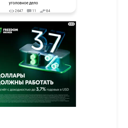
уголовное дело
2647
11
84
🇺🇸🇯🇵 США и Япония
3
провели совместную
интервенцию для спасения
иены
2667
1
16
💬 Димаш Кудайберген
4
ответил на критику нового
клипа
2693
6
77
❌ США готовят закон об
5
экстренном отключении ИИ
2757
1
39
⚠️ Доброе утро, друзья!
6
Предлагаем обзор главных