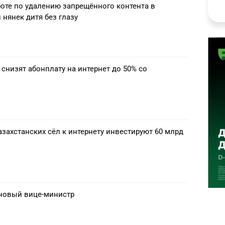
боте по удалению запрещённого контента в
нерального директора – коммерческий директор
 нянек дитя без глазу
хтелеком";
ректор по работе с государственными
 "Казахтелеком";
ор, руководитель аппарата, член правления АО
снизят абонплату на интернет до 50% со
информации и коммуникаций Республики
ого развития, оборонной и аэрокосмической
азахстан.
захстанских сёл к интернету инвестируют 60 млрд
новый вице-министр