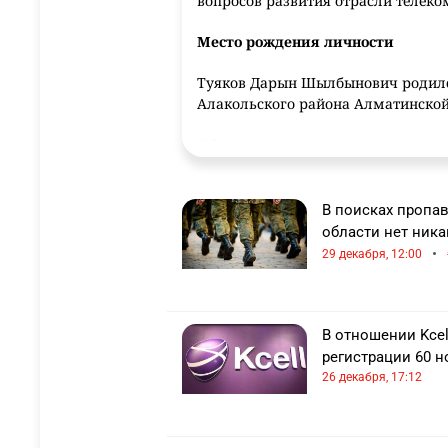
вопросов развития отрасли телек
Место рождения личности
Туяков Дарын Шылбынович родилс
Алакольского района Алматинской 
Образование персоны
Окончил Ленинградское высшее во
Аль-Фараби, Международную акад
В поисках пропа
по специальности "Юрист-правовед
области нет ника
•
29 декабря, 12:00
Биография государственного дея
1990 — 1992 – заместитель к
радиотехнических войск ПВО;
В отношении Kce
1990 — 1992 – ведущий консул
регистрации 60 н
Казахстан;
26 декабря, 17:12
2002 — 2003 – начальник юрид
АО "Казахтелеком";
2003 — 2004 – начальник юри