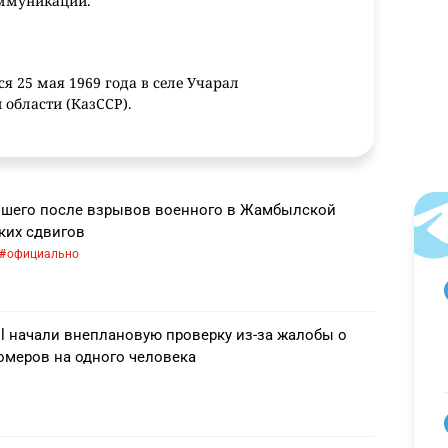
оммуникаций.
я 25 мая 1969
года в селе Учарал
области (КазССР).
енно-политическое училище ПВО, КазНУ им.
емию бизнеса и РАНХиГС при Президенте РФ
вшего после взрывов военного в Жамбылской
".
ких сдвигов
официально
теля
омандира отдельной радиолокационной роты
ll начали внеплановую проверку из-за жалобы о
ьтант Министерства юстиции Республики
омеров на одного человека
ического отдела дирекции телеком-комплекта
дического отдела дирекции корпоративных