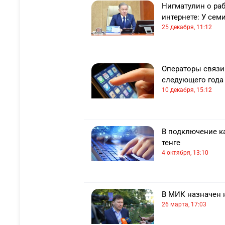
продаж АО "Казахтелеком";
Нигматулин о ра
2005 — 2009 – заместитель ге
интернете: У семи
ГЦТ "Астанателеком" АО "Каза
25 декабря, 11:12
2009 — 2012 – управляющий ди
органами – член правления АО
2012 — 2018 – главный директ
"Казахтелеком";
Операторы связи 
2018 — 2019 – вице-министр 
следующего года
Казахстан;
10 декабря, 15:12
С 2019 — вице-министр цифров
промышленности Республики К
В подключение ка
тенге
4 октября, 13:10
В МИК назначен 
26 марта, 17:03