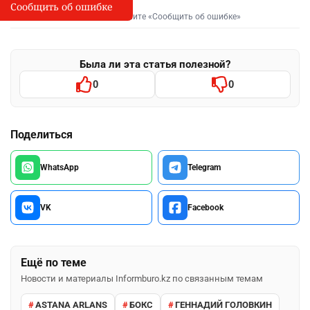
Сообщить об ошибке
Сообщить об опечатке
I
Выделите фрагмент и нажмите «Сообщить об ошибке»
Была ли эта статья полезной?
0
0
Поделиться
WhatsApp
Telegram
VK
Facebook
Ещё по теме
Новости и материалы Informburo.kz по связанным темам
ASTANA ARLANS
БОКС
ГЕННАДИЙ ГОЛОВКИН