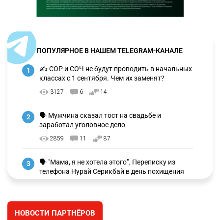
ПОПУЛЯРНОЕ В НАШЕМ TELEGRAM-КАНАЛЕ
✍️ СОР и СОЧ не будут проводить в начальных
1
классах с 1 сентября. Чем их заменят?
3127
6
14
🗣 Мужчина сказал тост на свадьбе и
2
заработал уголовное дело
2859
11
87
🗣 "Мама, я не хотела этого". Переписку из
3
телефона Нурай Серикбай в день похищения
зачитали в суде
2669
0
18
НОВОСТИ ПАРТНЁРОВ
⚠️ Доброе утро, друзья! Предлагаем обзор
4