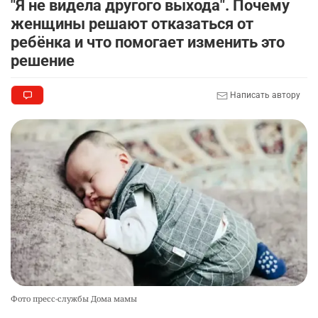
"Я не видела другого выхода". Почему
🤔 "Буллинг никуда не исчез". Что показала
9
женщины решают отказаться от
экспертная оценка госпрограммы "ДосболLike"
ребёнка и что помогает изменить это
2317
2
14
решение
🐏 Скота больше, а мясо дороже. Почему в
10
Написать автору
Казахстане продолжают расти цены на
баранину и конину
2541
5
17
Фото пресс-службы Дома мамы