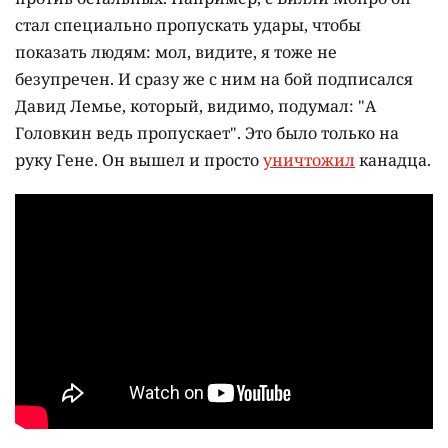
стал специально пропускать удары, чтобы
показать людям: мол, видите, я тоже не
безупречен. И сразу же с ним на бой подписался
Давид Лемье, который, видимо, подумал: "А
Головкин ведь пропускает". Это было только на
руку Гене. Он вышел и просто
уничтожил
канадца.