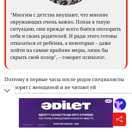
"Многим с детства внушают, что мнение
окружающих очень важно. Попав в такую
ситуацию, они прежде всего боятся опозорить
себя и своих родителей. И ради этого готовы
отказаться от ребёнка, а некоторые – даже
пойти на самые крайние меры, лишь бы
скрыть свой позор", – говорит психолог.
Поэтому в первые часы после родов специалисты
не спорят с женщиной и не читают ей
нравоучений. Сначала важно успокоить её и дать
понять, что она не одна. "Мы не говорим: "Не
отказывайся". Мы говорим: "Поедем к нам.
Побудешь с ребёнком 10–15 дней. Отказаться ты
всегда успеешь".