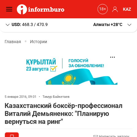
KAZ
USD:
468.3 / 470.9
Алматы
+28
C
Главная
Истории
5 января 2016, 09:01
•
Тимур Байкетаев
Казахстанский боксёр-профессионал
Виталий Демьяненко: "Планирую
вернуться на ринг"
Написать автору