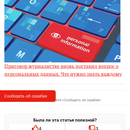
Приговор журналистке вновь поставил вопрос о
персональных данных. Что нужно знать каждому
Сообщить об ошибке
Сообщить об опечатке
I
Выделите фрагмент и нажмите «Сообщить об ошибке»
Была ли эта статья полезной?
4
3