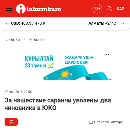
KAZ
USD:
468.3 / 470.9
Алматы
+21
C
Главная
Новости
27 мая 2016, 00:05
За нашествие саранчи уволены два
чиновника в ЮКО
Написать автору