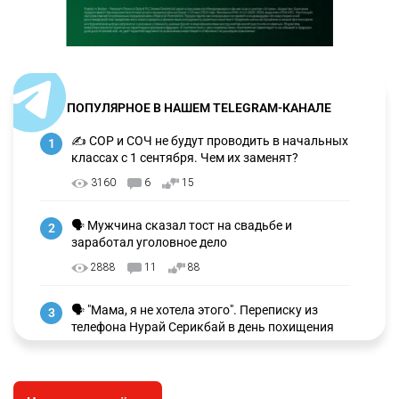
ПОПУЛЯРНОЕ В НАШЕМ TELEGRAM-КАНАЛЕ
✍️ СОР и СОЧ не будут проводить в начальных
1
классах с 1 сентября. Чем их заменят?
3160
6
15
🗣 Мужчина сказал тост на свадьбе и
2
заработал уголовное дело
2888
11
88
🗣 "Мама, я не хотела этого". Переписку из
3
телефона Нурай Серикбай в день похищения
зачитали в суде
2890
0
19