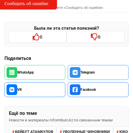
Сообщить об ошибке
Сообщить об опечатке
I
Выделите фрагмент и нажмите «Сообщить об ошибке»
Была ли эта статья полезной?
0
0
Поделиться
WhatsApp
Telegram
VK
Facebook
Ещё по теме
Новости и материалы Informburo.kz по связанным темам
БЕЙБУТ АТАМКУЛОВ
УВОЛЕННЫЕ ЧИНОВНИКИ
ЮКО