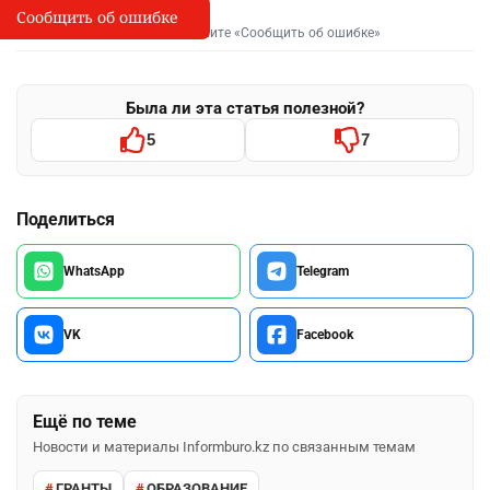
Сообщить об ошибке
Сообщить об опечатке
I
Выделите фрагмент и нажмите «Сообщить об ошибке»
Была ли эта статья полезной?
5
7
Поделиться
WhatsApp
Telegram
VK
Facebook
Ещё по теме
Новости и материалы Informburo.kz по связанным темам
ГРАНТЫ
ОБРАЗОВАНИЕ