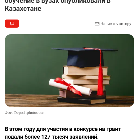
обучение в вузах опубликовали в
2332
3
17
Казахстане
🏇 В Астане наказали мужчину, который ездил
9
Написать автору
верхом на лошади
2308
2
37
🤝 Токаев принял главу холдинга "Байтерек"
10
2365
1
22
Фото Depositphotos.com
В этом году для участия в конкурсе на грант
подали более 127 тысяч заявлений.