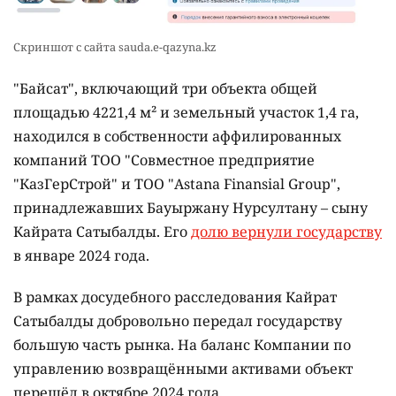
Скриншот с сайта sauda.e-qazyna.kz
"Байсат", включающий три объекта общей
площадью 4221,4 м² и земельный участок 1,4 га,
находился в собственности аффилированных
компаний ТОО "Совместное предприятие
"КазГерСтрой" и ТОО "Astana Finansial Group",
принадлежавших Бауыржану Нурсултану – сыну
Кайрата Сатыбалды. Его
долю вернули государству
в январе 2024 года.
В рамках досудебного расследования Кайрат
Сатыбалды добровольно передал государству
большую часть рынка. На баланс Компании по
управлению возвращёнными активами объект
перешёл в октябре 2024 года.