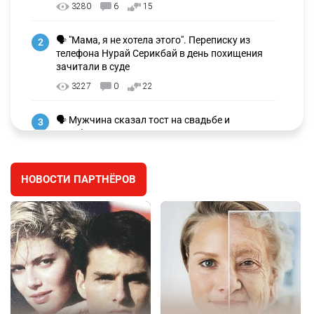
3280
6
15
🗣 "Мама, я не хотела этого". Переписку из
2
телефона Нурай Серикбай в день похищения
зачитали в суде
3227
0
22
🗣 Мужчина сказал тост на свадьбе и
3
заработал уголовное дело
3002
11
88
НОВОСТИ ПАРТНЁРОВ
🐏 Скота больше, а мясо дороже. Почему в
4
Казахстане продолжают расти цены на
баранину и конину
2675
5
18
⚠️ Доброе утро, друзья! Предлагаем обзор
5
главных новостей за 4 августа
2784
0
1