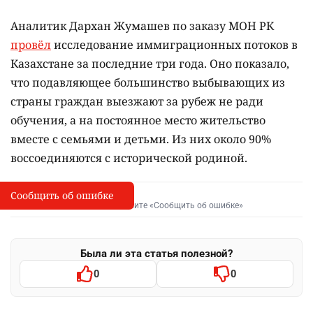
Аналитик Дархан Жумашев по заказу МОН РК
провёл
исследование иммиграционных потоков в
Казахстане за последние три года. Оно показало,
что подавляющее большинство выбывающих из
страны граждан выезжают за рубеж не ради
обучения, а на постоянное место жительство
вместе с семьями и детьми. Из них около 90%
воссоединяются с исторической родиной.
Сообщить об ошибке
Сообщить об опечатке
I
Выделите фрагмент и нажмите «Сообщить об ошибке»
Была ли эта статья полезной?
0
0