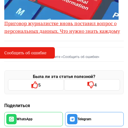
Приговор журналистке вновь поставил вопрос о
персональных данных. Что нужно знать каждому
Сообщить об ошибке
Сообщить об опечатке
I
Выделите фрагмент и нажмите «Сообщить об ошибке»
Была ли эта статья полезной?
5
4
Поделиться
WhatsApp
Telegram