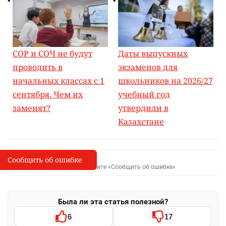
СОР и СОЧ не будут
Даты выпускных
проводить в
экзаменов для
начальных классах с 1
школьников на 2026/27
сентября. Чем их
учебный год
заменят?
утвердили в
Казахстане
Сообщить об ошибке
Сообщить об опечатке
I
Выделите фрагмент и нажмите «Сообщить об ошибке»
Была ли эта статья полезной?
6
17