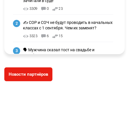
зачитали в суде
3309
0
23
✍️ СОР и СОЧ не будут проводить в начальных
2
классах с 1 сентября. Чем их заменят?
3323
6
15
🗣 Мужчина сказал тост на свадьбе и
3
заработал уголовное дело
3031
11
88
Новости партнёров
🐏 Скота больше, а мясо дороже. Почему в
4
Казахстане продолжают расти цены на
баранину и конину
2721
5
18
⚠️ Доброе утро, друзья! Предлагаем обзор
5
главных новостей за 4 августа
2815
0
1