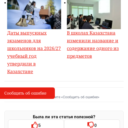
Даты выпускных
В школах Казахстана
экзаменов для
изменили название и
школьников на 2026/27
содержание одного из
учебный год
предметов
утвердили в
Казахстане
Сообщить об ошибке
Сообщить об опечатке
I
Выделите фрагмент и нажмите «Сообщить об ошибке»
Была ли эта статья полезной?
5
0