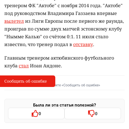
тренером ФК "Актобе" с ноября 2014 года. "Актобе"
под руководством Владимира Газзаева впервые
вылетел
из Лиги Европы после первого же раунда,
проиграв по сумме двух матчей эстонскому клубу
"Нымме Калью" со счётом 0:1. 11 июля стало
известно, что тренер подал в
отставку
.
Главным тренером актюбинского футбольного
клуба
стал
Иоан Андоне.
Сообщить об ошибке
Сообщить об опечатке
I
Выделите фрагмент и нажмите «Сообщить об ошибке»
Была ли эта статья полезной?
0
0