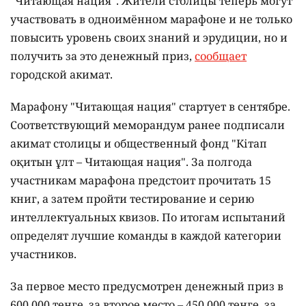
"Читающая нация". Жители столицы теперь могут
участвовать в одноимённом марафоне и не только
повысить уровень своих знаний и эрудиции, но и
получить за это денежный приз,
сообщает
городской акимат.
Марафону "Читающая нация" стартует в сентябре.
Соответствующий меморандум ранее подписали
акимат столицы и общественный фонд "Кітап
оқитын ұлт – Читающая нация".
За полгода
участникам марафона предстоит прочитать 15
книг, а затем пройти тестирование и серию
интеллектуальных квизов. По итогам испытаний
определят лучшие команды в каждой категории
участников.
За первое место предусмотрен денежный приз в
600 000 тенге, за второе место – 450 000 тенге, за