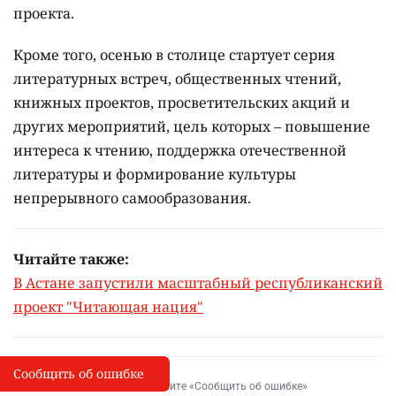
проекта.
Кроме того, осенью в столице стартует серия
литературных встреч, общественных чтений,
книжных проектов, просветительских акций и
других мероприятий, цель которых –
повышение
интереса к чтению, поддержка отечественной
литературы и формирование культуры
непрерывного самообразования.
Читайте также:
В Астане запустили масштабный республиканский
проект "Читающая нация"
Сообщить об ошибке
Сообщить об опечатке
I
Выделите фрагмент и нажмите «Сообщить об ошибке»