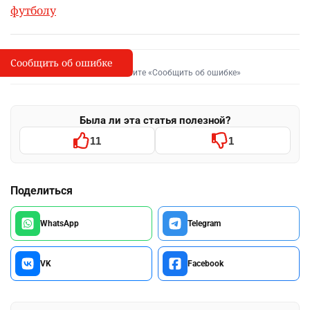
футболу
Сообщить об ошибке
Сообщить об опечатке
I
Выделите фрагмент и нажмите «Сообщить об ошибке»
Была ли эта статья полезной?
11
1
Поделиться
WhatsApp
Telegram
VK
Facebook