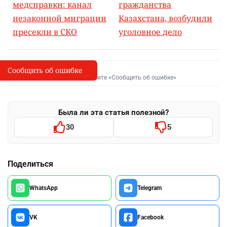
медсправки: канал
гражданства
незаконной миграции
Казахстана, возбудили
пресекли в СКО
уголовное дело
Сообщить об ошибке
Сообщить об опечатке
I
Выделите фрагмент и нажмите «Сообщить об ошибке»
Была ли эта статья полезной?
30
5
Поделиться
WhatsApp
Telegram
VK
Facebook