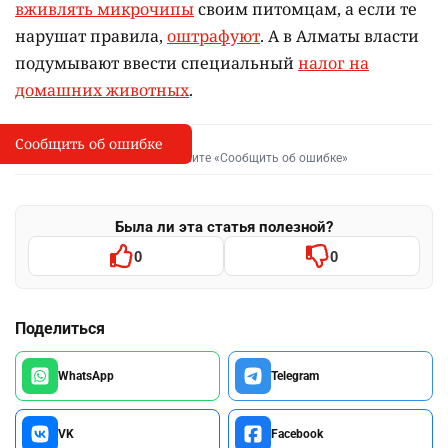
вживлять микрочипы
своим питомцам, а если те
нарушат правила,
оштрафуют
. А в Алматы власти
подумывают ввести специальный
налог на
домашних животных
.
Сообщить об ошибке
Сообщить об опечатке
I
Выделите фрагмент и нажмите «Сообщить об ошибке»
Была ли эта статья полезной?
0
0
Поделиться
WhatsApp
Telegram
VK
Facebook