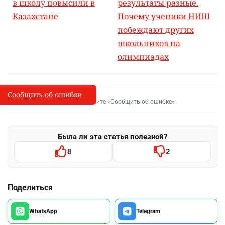
в школу повысили в
результаты разные.
Казахстане
Почему ученики НИШ
побеждают других
школьников на
олимпиадах
Сообщить об ошибке
Сообщить об опечатке
I
Выделите фрагмент и нажмите «Сообщить об ошибке»
Была ли эта статья полезной?
8
2
Поделиться
WhatsApp
Telegram