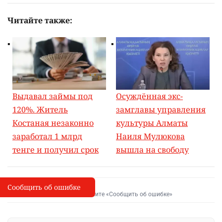
Читайте также:
Выдавал займы под
Осуждённая экс-
120%. Житель
замглавы управления
Костаная незаконно
культуры Алматы
заработал 1 млрд
Наиля Мулюкова
тенге и получил срок
вышла на свободу
Сообщить об ошибке
Сообщить об опечатке
I
Выделите фрагмент и нажмите «Сообщить об ошибке»