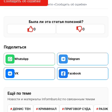
Сообщить об ошибке
Сообщить об опечатке
I
Выделите фрагмент и нажмите «Сообщить об ошибке»
Была ли эта статья полезной?
0
0
Поделиться
WhatsApp
Telegram
VK
Facebook
Ещё по теме
Новости и материалы Informburo.kz по связанным темам
ДЕНИС ТЕН
КРИМИНАЛ
ПРИГОВОР СУДА
РАЗЖИГ