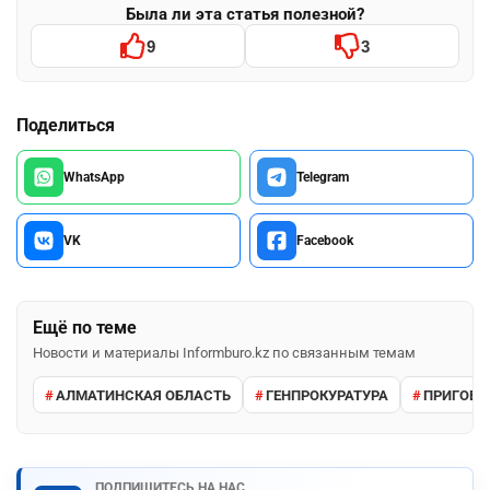
Была ли эта статья полезной?
9
3
Поделиться
WhatsApp
Telegram
VK
Facebook
Ещё по теме
Новости и материалы Informburo.kz по связанным темам
АЛМАТИНСКАЯ ОБЛАСТЬ
ГЕНПРОКУРАТУРА
ПРИГОВО
ПОДПИШИТЕСЬ НА НАС