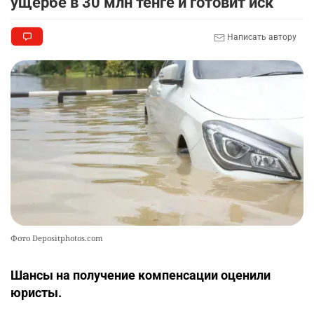
ущербе в 30 млн тенге и готовит иск
🏠 Оправданному пастуху из Актобе подарили
9
Написать автору
квартиру
2355
7
72
🎬 Умер известный казахстанский
10
кинорежиссёр Ардак Амиркулов
2328
0
50
Фото Depositphotos.com
Шансы на получение компенсации оценили
юристы.