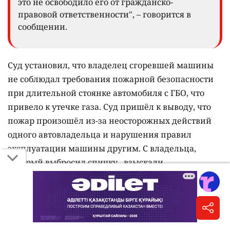
это не освободило его от гражданско-
правовой ответственности", – говорится в
сообщении.
Суд установил, что владелец сгоревшей машины
не соблюдал требования пожарной безопасности
при длительной стоянке автомобиля с ГБО, что
привело к утечке газа. Суд пришёл к выводу, что
пожар произошёл из-за неосторожных действий
одного автовладельца и нарушения правил
эксплуатации машины другим. С владельца,
который выбросил спичку, взыскали
материальный ущерб и судебные расходы на
сумму более 1,6 млн тенге.
Решение суда вступило в законную силу.