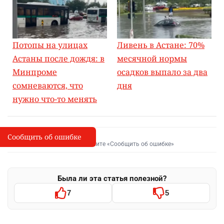
Потопы на улицах
Ливень в Астане: 70%
Астаны после дождя: в
месячной нормы
Минпроме
осадков выпало за два
сомневаются, что
дня
нужно что-то менять
Сообщить об ошибке
Сообщить об опечатке
I
Выделите фрагмент и нажмите «Сообщить об ошибке»
Была ли эта статья полезной?
7
5