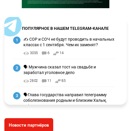
ПОПУЛЯРНОЕ В НАШЕМ TELEGRAM-КАНАЛЕ
✍️ СОР и СОЧ не будут проводить в начальных
1
классах с 1 сентября. Чем их заменят?
3035
6
14
🗣 Мужчина сказал тост на свадьбе и
2
заработал уголовное дело
2802
11
85
🗣Глава государства направил телеграмму
3
соболезнования родным и близким Халық
қаһарманы Ивана Гапича
2654
2
42
Новости партнёров
🇫🇷 Клуб ПСЖ объявил об открытии своей
4