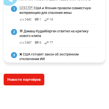
🇺🇸🇯🇵 США и Япония провели совместную
1
интервенцию для спасения иены
2642
1
16
💬 Димаш Кудайберген ответил на критику
2
нового клипа
2667
6
77
❌ США готовят закон об экстренном
3
отключении ИИ
2704
1
39
✍️ СОР и СОЧ не будут проводить в начальных
4
Новости партнёров
классах с 1 сентября. Чем их заменят?
2325
5
10
🗣 Мужчина сказал тост на свадьбе и
5
заработал уголовное дело