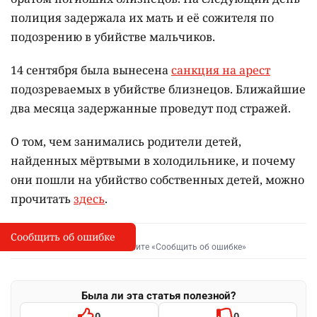
полиция задержала их мать и её сожителя по
подозрению в убийстве мальчиков.
14 сентября была вынесена
санкция на арест
подозреваемых в убийстве близнецов. Ближайшие
два месяца задержанные проведут под стражей.
О том, чем занимались родители детей,
найденных мёртвыми в холодильнике, и почему
они пошли на убийство собственных детей, можно
прочитать
здесь
.
Сообщить об ошибке
Сообщить об опечатке
I
Выделите фрагмент и нажмите «Сообщить об ошибке»
Была ли эта статья полезной?
0
0