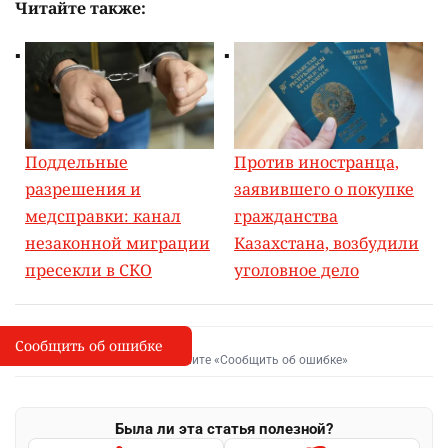
Читайте также:
Поддельные
Против иностранца,
разрешения и
заявившего о покупке
медсправки: канал
гражданства
незаконной миграции
Казахстана, возбудили
пресекли в СКО
уголовное дело
Сообщить об ошибке
Сообщить об опечатке
I
Выделите фрагмент и нажмите «Сообщить об ошибке»
Была ли эта статья полезной?