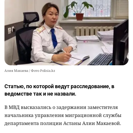
🔨 Родственник пациента оскорбил
10
завотделения больницы в Шу, его наказали
2381
5
21
Алия Макаева / Фото Polisia.kz
Статью, по которой ведут расследование, в
ведомстве так и не назвали.
В МВД высказались о задержании заместителя
начальника управления миграционной службы
департамента полиции Астаны Алии Макаевой.