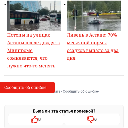
Потопы на улицах
Ливень в Астане: 70%
Астаны после дождя: в
месячной нормы
Минпроме
осадков выпало за два
сомневаются, что
дня
нужно что-то менять
Сообщить об ошибке
Сообщить об опечатке
I
Выделите фрагмент и нажмите «Сообщить об ошибке»
Была ли эта статья полезной?
8
6