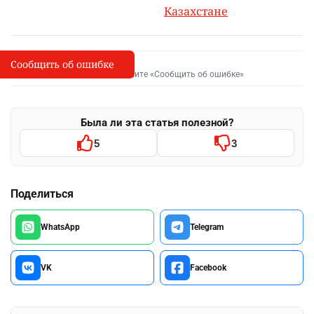
Казахстане
Сообщить об ошибке
Сообщить об опечатке
I
Выделите фрагмент и нажмите «Сообщить об ошибке»
Была ли эта статья полезной?
5
3
Поделиться
WhatsApp
Telegram
VK
Facebook