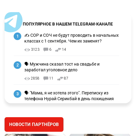
ПОПУЛЯРНОЕ В НАШЕМ TELEGRAM-КАНАЛЕ
✍️ СОР и СОЧ не будут проводить в начальных
1
классах с 1 сентября. Чем их заменят?
3123
6
14
🗣 Мужчина сказал тост на свадьбе и
2
заработал уголовное дело
2858
11
87
🗣 "Мама, я не хотела этого". Переписку из
3
телефона Нурай Серикбай в день похищения
зачитали в суде
2646
0
17
НОВОСТИ ПАРТНЁРОВ
⚠️ Доброе утро, друзья! Предлагаем обзор
4
главных новостей за 4 августа