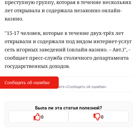
преступную группу, которая в течение нескольких
лет открывала и содержала незаконно онлайн-
казино.
"15-17 человек, которые в течение двух-трёх лет
открывали и содержали под видом интернет-услуг
сеть игорных заведений (онлайн-казино. – Авт.)", -
сообщает пресс-служба столичного департамента
государственных доходов.
Сообщить об ошибке
Сообщить об опечатке
I
Выделите фрагмент и нажмите «Сообщить об ошибке»
Была ли эта статья полезной?
0
0