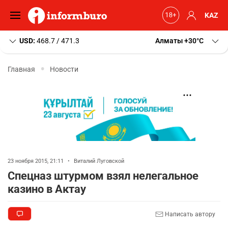
KAZ
USD:
468.7 / 471.3
Алматы
+30
C
Главная
Новости
23 ноября 2015, 21:11
•
Виталий Луговской
Спецназ штурмом взял нелегальное
казино в Актау
Написать автору