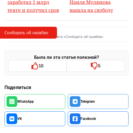
заработал 1 млрд
Наиля Мулюкова
тенге и получил срок
вышла на свободу
Сообщить об ошибке
Сообщить об опечатке
I
Выделите фрагмент и нажмите «Сообщить об ошибке»
Была ли эта статья полезной?
10
5
Поделиться
WhatsApp
Telegram
VK
Facebook