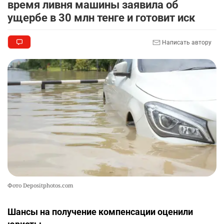
9
время ливня машины заявила об
экспертная оценка госпрограммы "ДосболLike"
ущербе в 30 млн тенге и готовит иск
2314
2
14
Написать автору
🐏 Скота больше, а мясо дороже. Почему в
10
Казахстане продолжают расти цены на
баранину и конину
2539
5
17
Фото Depositphotos.com
Шансы на получение компенсации оценили