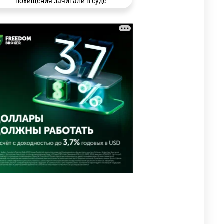
похищения зачитали в суде
3206
0
21
🗣 Мужчина сказал тост на
3
свадьбе и заработал
уголовное дело
2993
11
88
🐏 Скота больше, а мясо
4
дороже. Почему в
Казахстане продолжают
расти цены на баранину и
конину
2657
5
17
⚠️ Доброе утро, друзья!
5
Предлагаем обзор главных
новостей за 4 августа
2781
0
1