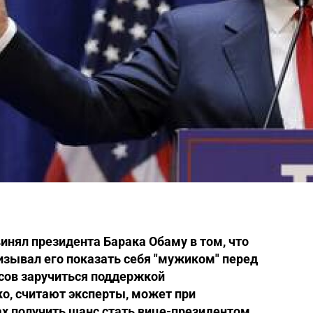
инял президента Барака Обаму в том, что
ризывал его показать себя "мужиком" перед
сов заручиться поддержкой
ко, считают эксперты, может при
х получить шанс стать вице-президентом.