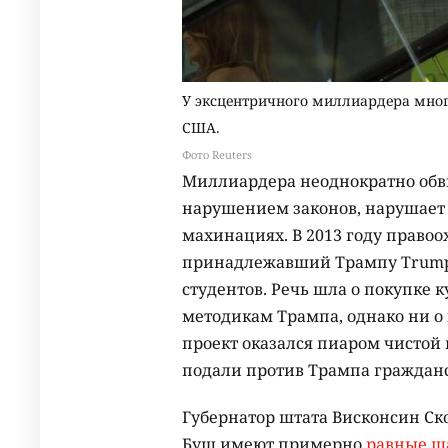
У эксцентричного миллиардера много
США.
Фото Reuters
Миллиардера неоднократно обвин
нарушением законов, нарушает 
махинациях. В 2013 году прав
принадлежавший Трампу Trump Un
студентов. Речь шла о покупке 
методикам Трампа, однако ни о 
проект оказался пиаром чистой
подали против Трампа гражданс
Губернатор штата Висконсин Ск
Буш имеют примерно
равные ш