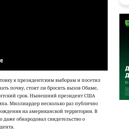
отовку к президентским выборам и посетил
ать почву, стоит ли бросить вызов Обаме,
ентский срок. Нынешний президент США
мпа. Миллиардер несколько раз публично
 рождения на американской территории. В
то даже обнародовал свидетельство о
дента.