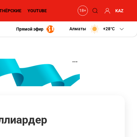
ТНЁРСКИЕ
YOUTUBE
KAZ
Алматы
+28
C
Прямой эфир
ллиардер