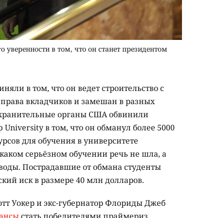
 уверенности в том, что он станет президентом
яли в том, что он ведет строительство с
права вкладчиков и замешан в разных
оохранительные органы США обвинили
iversity в том, что он обманул более 5000
курсов для обучения в университете
каком серьёзном обучении речь не шла, а
 воды. Пострадавшие от обмана студенты
кий иск в размере 40 млн долларов.
отт Уокер и экс-губернатор Флориды Джеб
ансы
стать победителями праймериз,