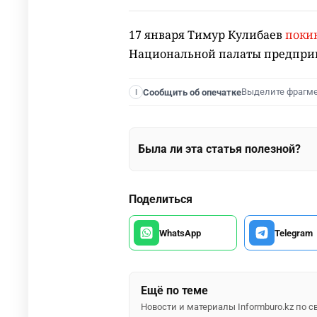
17 января Тимур Кулибаев
поки
Национальной палаты предприн
Выделите фрагм
Сообщить об опечатке
I
Была ли эта статья полезной?
Поделиться
WhatsApp
Telegram
Ещё по теме
Новости и материалы Informburo.kz по