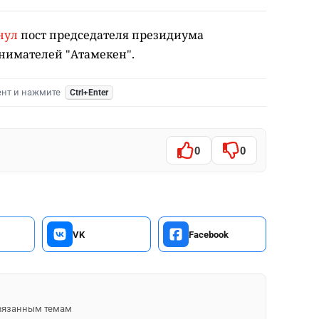
нул
пост председателя президиума
имателей "Атамекен".
ент и нажмите
Ctrl+Enter
0
0
VK
Facebook
 связанным темам