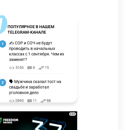
ПОПУЛЯРНОЕ В НАШЕМ
TELEGRAM-КАНАЛЕ
✍️ СОР и СОЧ не будут
1
проводить в начальных
классах с 1 сентября. Чем их
заменят?
3163
6
15
🗣 Мужчина сказал тост на
2
свадьбе и заработал
уголовное дело
2890
11
88
🗣 "Мама, я не хотела этого".
3
Переписку из телефона
Нурай Серикбай в день