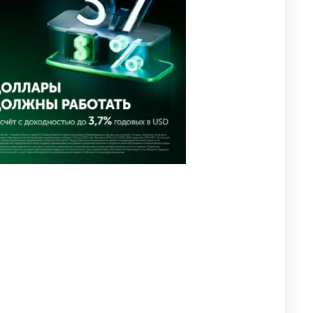
похищения зачитали в суде
2899
0
19
⚠️ Доброе утро, друзья!
4
Предлагаем обзор главных
новостей за 4 августа
2707
0
1
🗣Глава государства
5
направил телеграмму
соболезнования родным и
близким Халық қаһарманы
Ивана Гапича
2711
2
42
🇫🇷 Клуб ПСЖ объявил об
6
открытии своей футбольной
академии в Астане
2739
2
39