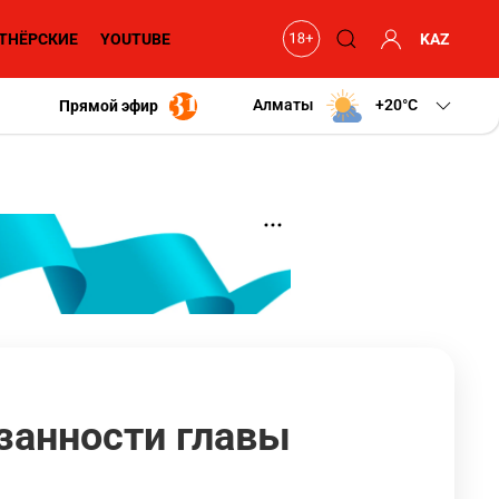
ТНЁРСКИЕ
YOUTUBE
KAZ
Алматы
+20
C
Прямой эфир
занности главы