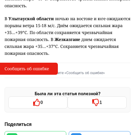
опасность.
В
Улытауской области
ночью на востоке и юге ожидаются
порывы ветра 15-18 м/с. Днём ожидается сильная жара
+35...+39°C. По области сохраняется чрезвычайная
пожарная опасность. В
Жезказгане
днем ожидается
сильная жара +35...+37°C. Сохраняется чрезвычайная
пожарная опасность.
Сообщить об ошибке
Сообщить об опечатке
I
Выделите фрагмент и нажмите «Сообщить об ошибке»
Была ли эта статья полезной?
0
1
Поделиться