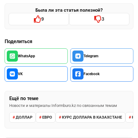
Была ли эта статья полезной?
9
3
Поделиться
WhatsApp
Telegram
VK
Facebook
Ещё по теме
Новости и материалы Informburo.kz по связанным темам
ДОЛЛАР
ЕВРО
КУРС ДОЛЛАРА В КАЗАХСТАНЕ
КУ