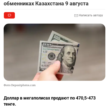
обменниках Казахстана 9 августа
🪱 "Мы думаем, что правим миром, но это не
9
так". Как дьявольские черви меняют наше
представление о жизни на Земле
Написать автору
2486
0
13
Жителя Костанайской области осудили за
10
установку Sim-Box
2382
0
25
Фото Depositphotos.com
Доллар в мегаполисах продают по 470,5-473
тенге.