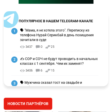
ПОПУЛЯРНОЕ В НАШЕМ TELEGRAM-КАНАЛЕ
🗣 "Мама, я не хотела этого". Переписку из
1
телефона Нурай Серикбай в день похищения
зачитали в суде
3437
0
25
✍️ СОР и СОЧ не будут проводить в начальных
2
классах с 1 сентября. Чем их заменят?
3406
6
15
🗣 Мужчина сказал тост на свадьбе и
3
заработал уголовное дело
3079
11
88
НОВОСТИ ПАРТНЁРОВ
🐏 Скота больше, а мясо дороже. Почему в
4
Казахстане продолжают расти цены на