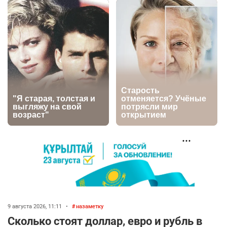
баранину и конину
2791
5
18
🏠 Оправданному пастуху из Актобе подарили
5
квартиру
2588
7
74
⚠️ Доброе утро, друзья! Предлагаем обзор
6
главных новостей за 4 августа
2859
0
1
👀 Опубликован список обладателей
7
образовательных грантов
2505
0
9
⚠️ Ни о какой безопасности для Казахстана от
8
атак дронов говорить не приходится
9 августа 2026, 11:11
•
назаметку
2391
1
25
Сколько стоят доллар, евро и рубль в