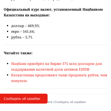
Официальный курс валют, установленный Нацбанком
Казахстана на выходные:
доллар – 469,93;
евро – 541,64;
рубль – 5,71.
Читайте также:
Нацбанк приобрёл на бирже 375 млн долларов для
поддержания валютной доли активов ЕНПФ
Казахстанцы продолжают чаще продавать рубли, чем
покупать
Сообщить об ошибке
Сообщить об опечатке
I
Выделите фрагмент и нажмите «Сообщить об ошибке»