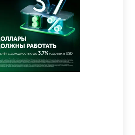
похищения зачитали в суде
2913
0
19
⚠️ Доброе утро, друзья!
4
Предлагаем обзор главных
новостей за 4 августа
2709
0
1
🗣Глава государства
5
направил телеграмму
соболезнования родным и
близким Халық қаһарманы
Ивана Гапича
2712
2
42
🇫🇷 Клуб ПСЖ объявил об
6
открытии своей футбольной
академии в Астане
2743
2
39