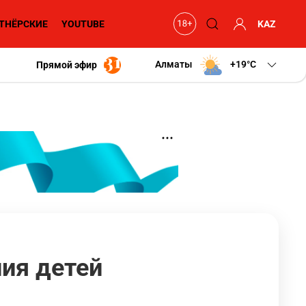
ТНЁРСКИЕ
YOUTUBE
KAZ
Алматы
+19
C
Прямой эфир
ия детей