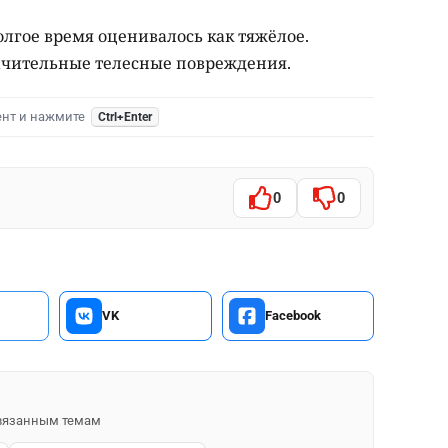
лгое время оценивалось как тяжёлое.
ачительные телесные повреждения.
ент и нажмите
Ctrl+Enter
0
0
VK
Facebook
 связанным темам