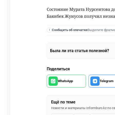
Состояние Мурата Нурсеитова до
Баянбек Жунусов получил незн
Выделите фрагм
Сообщить об опечатке
I
Была ли эта статья полезной?
Поделиться
WhatsApp
Telegram
Ещё по теме
Новости и материалы Informburo.kz по