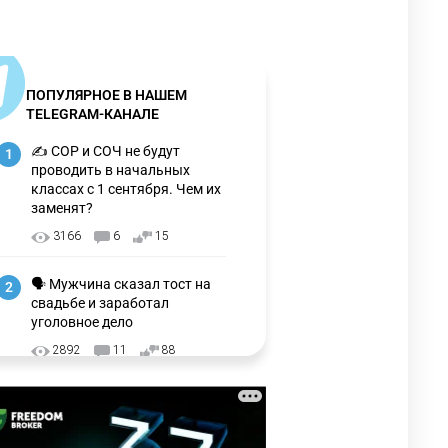
ПОПУЛЯРНОЕ В НАШЕМ
TELEGRAM-КАНАЛЕ
✍️ СОР и СОЧ не будут
1
проводить в начальных
классах с 1 сентября. Чем их
заменят?
3166
6
15
🗣 Мужчина сказал тост на
2
свадьбе и заработал
уголовное дело
2892
11
88
🗣 "Мама, я не хотела этого".
3
Переписку из телефона
Нурай Серикбай в день