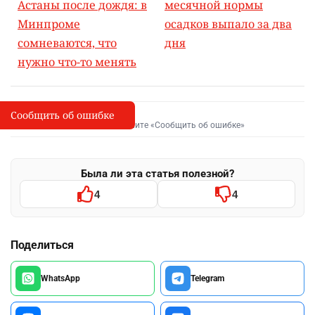
Астаны после дождя: в
месячной нормы
Минпроме
осадков выпало за два
сомневаются, что
дня
нужно что-то менять
Сообщить об ошибке
Сообщить об опечатке
I
Выделите фрагмент и нажмите «Сообщить об ошибке»
Была ли эта статья полезной?
4
4
Поделиться
WhatsApp
Telegram