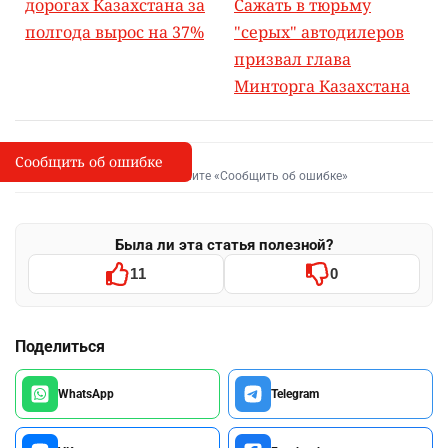
дорогах Казахстана за
Сажать в тюрьму
полгода вырос на 37%
"серых" автодилеров
призвал глава
Минторга Казахстана
Сообщить об ошибке
Сообщить об опечатке
I
Выделите фрагмент и нажмите «Сообщить об ошибке»
Была ли эта статья полезной?
11
0
Поделиться
WhatsApp
Telegram