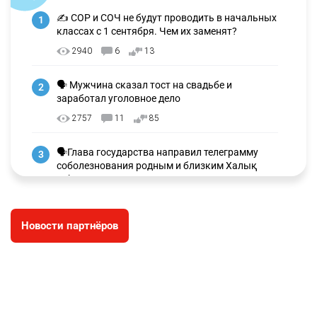
✍️ СОР и СОЧ не будут проводить в начальных
1
классах с 1 сентября. Чем их заменят?
2940
6
13
🗣 Мужчина сказал тост на свадьбе и
2
заработал уголовное дело
2757
11
85
🗣Глава государства направил телеграмму
3
соболезнования родным и близким Халық
қаһарманы Ивана Гапича
2621
2
42
Новости партнёров
🇫🇷 Клуб ПСЖ объявил об открытии своей
4
футбольной академии в Астане
2631
2
39
🇺🇸🇯🇵 США и Япония провели совместную
5
интервенцию для спасения иены