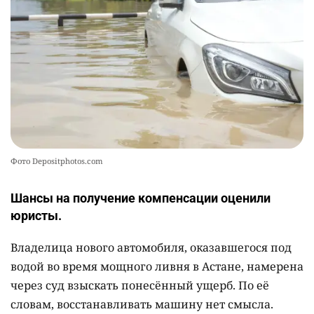
🎬 Умер известный казахстанский
10
кинорежиссёр Ардак Амиркулов
2287
0
50
Фото Depositphotos.com
Шансы на получение компенсации оценили
юристы.
Владелица нового автомобиля, оказавшегося под
водой во время мощного ливня в Астане, намерена
через суд взыскать понесённый ущерб. По её
словам, восстанавливать машину нет смысла.