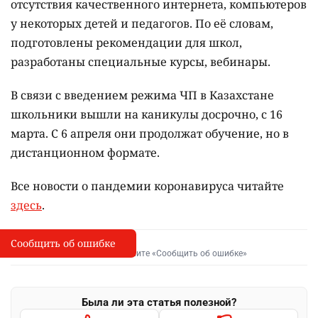
отсутствия качественного интернета, компьютеров
у некоторых детей и педагогов. По её словам,
подготовлены рекомендации для школ,
разработаны специальные курсы, вебинары.
В связи с введением режима ЧП в Казахстане
школьники вышли на каникулы досрочно, с 16
марта. С 6 апреля они продолжат обучение, но в
дистанционном формате.
Все новости о пандемии коронавируса читайте
здесь
.
Сообщить об ошибке
Сообщить об опечатке
I
Выделите фрагмент и нажмите «Сообщить об ошибке»
Была ли эта статья полезной?