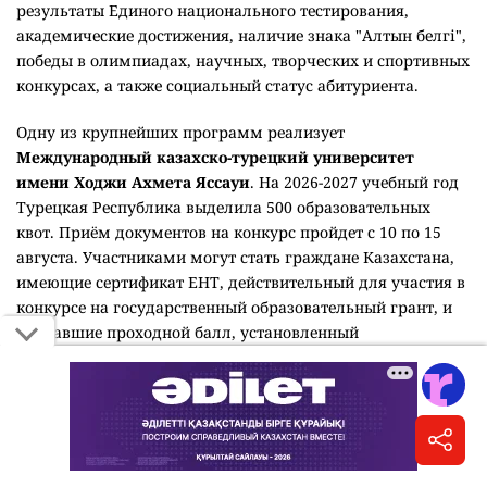
результаты Единого национального тестирования,
академические достижения, наличие знака "Алтын белгі",
победы в олимпиадах, научных, творческих и спортивных
конкурсах, а также социальный статус абитуриента.
Одну из крупнейших программ реализует
Международный казахско-турецкий университет
имени Ходжи Ахмета Яссауи
. На 2026-2027 учебный год
Турецкая Республика выделила 500 образовательных
квот. Приём документов на конкурс пройдет с 10 по 15
августа. Участниками могут стать граждане Казахстана,
имеющие сертификат ЕНТ, действительный для участия в
конкурсе на государственный образовательный грант, и
набравшие проходной балл, установленный
университетом.
Кызылординский университет имени Коркыт ата
выделил 125 внутренних грантов победителям олимпиад
по IT-направлениям, проектов и конкурсов среди
талантливых школьников. Кроме того, два выпускника