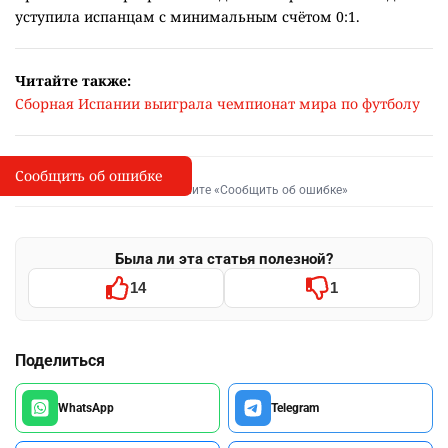
уступила испанцам с минимальным счётом 0:1.
Читайте также:
Сборная Испании выиграла чемпионат мира по футболу
Сообщить об ошибке
Сообщить об опечатке
I
Выделите фрагмент и нажмите «Сообщить об ошибке»
Была ли эта статья полезной?
14
1
Поделиться
WhatsApp
Telegram