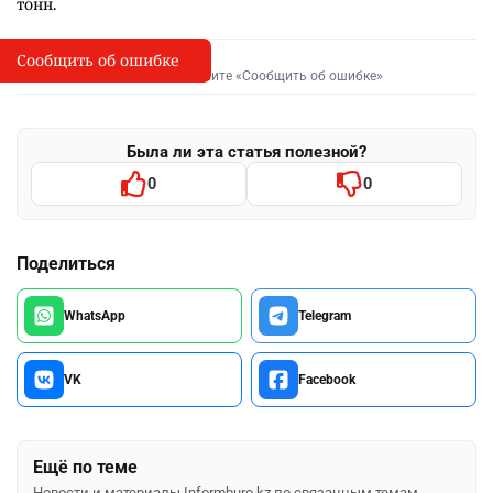
тонн.
Сообщить об ошибке
Сообщить об опечатке
I
Выделите фрагмент и нажмите «Сообщить об ошибке»
Была ли эта статья полезной?
0
0
Поделиться
WhatsApp
Telegram
VK
Facebook
Ещё по теме
Новости и материалы Informburo.kz по связанным темам