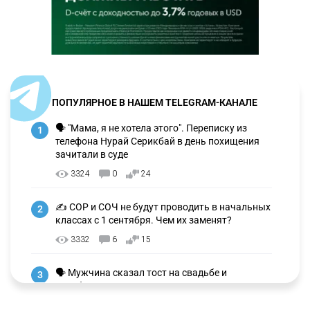
ПОПУЛЯРНОЕ В НАШЕМ TELEGRAM-КАНАЛЕ
🗣 "Мама, я не хотела этого". Переписку из
1
телефона Нурай Серикбай в день похищения
зачитали в суде
3324
0
24
✍️ СОР и СОЧ не будут проводить в начальных
2
классах с 1 сентября. Чем их заменят?
3332
6
15
🗣 Мужчина сказал тост на свадьбе и
3
заработал уголовное дело
3038
11
88