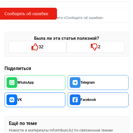
Сообщить об ошибке
Сообщить об опечатке
I
Выделите фрагмент и нажмите «Сообщить об ошибке»
Была ли эта статья полезной?
32
2
Поделиться
WhatsApp
Telegram
VK
Facebook
Ещё по теме
Новости и материалы Informburo.kz по связанным темам