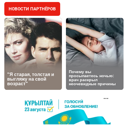
НОВОСТИ ПАРТНЁРОВ
🐏 Скота больше, а мясо дороже. Почему в
4
Казахстане продолжают расти цены на
баранину и конину
2731
5
18
⚠️ Доброе утро, друзья! Предлагаем обзор
5
главных новостей за 4 августа
2823
0
1
🗣Глава государства направил телеграмму
6
соболезнования родным и близким Халық
қаһарманы Ивана Гапича
2797
2
42
🇫🇷 Клуб ПСЖ объявил об открытии своей
7
футбольной академии в Астане
2840
2
40