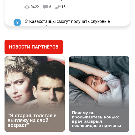
ПОПУЛЯРНОЕ В НАШЕМ TELEGRAM-КАНАЛЕ
🗣 "Мама, я не хотела этого". Переписку из
1
телефона Нурай Серикбай в день похищения
зачитали в суде
3475
0
25
✍️ СОР и СОЧ не будут проводить в начальных
2
классах с 1 сентября. Чем их заменят?
3432
6
15
🦻 Казахстанцы смогут получать слуховые
3
аппараты без инвалидности
2610
3
28
НОВОСТИ ПАРТНЁРОВ
🐏 Скота больше, а мясо дороже. Почему в
4