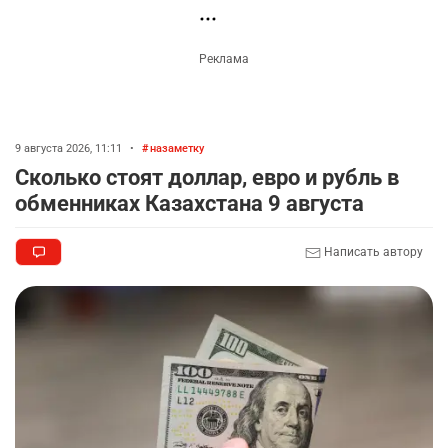
Казахстане продолжают расти цены на
баранину и конину
2810
5
18
🏠 Оправданному пастуху из Актобе подарили
5
квартиру
2602
7
74
👀 Опубликован список обладателей
6
образовательных грантов
2557
0
9
❗️ Эксперты дали оценку видео с Нурай
7
Серикбай, которое записали в полиции
2324
7
13
⚠️ Ни о какой безопасности для Казахстана от
8
атак дронов говорить не приходится
9 августа 2026, 11:11
•
назаметку
2425
1
25