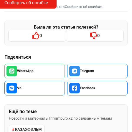
Сообщить об ошибке
Сообщить об опечатке
I
Выделите фрагмент и нажмите «Сообщить об ошибке»
Была ли эта статья полезной?
0
0
Поделиться
WhatsApp
Telegram
VK
Facebook
Ещё по теме
Новости и материалы Informburo.kz по связанным темам
КАЗАХФИЛЬМ