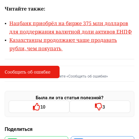
доллар: покупка – 468,5, продажа – 470,5;
евро: покупка – 538, продажа – 543;
рубль: покупка – 5,47, продажа – 5,56.
Официальный курс валют, установленный
Нацбанком Казахстана на выходные:
доллар – 469,93;
евро – 541,64;
рубль – 5,71.
Читайте также:
Нацбанк приобрёл на бирже 375 млн долларов
для поддержания валютной доли активов ЕНПФ
Казахстанцы продолжают чаще продавать
рубли, чем покупать