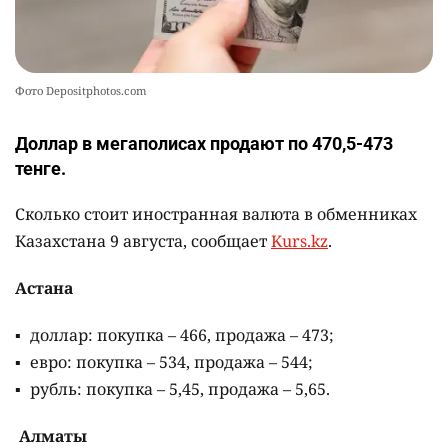
Сколько стоят доллар, евро и рубль в
обменниках Казахстана 9 августа
🪱 "Мы думаем, что правим миром, но это не
9
так". Как дьявольские черви меняют наше
представление о жизни на Земле
Написать автору
2521
0
13
Жителя Костанайской области осудили за
10
установку Sim-Box
2412
0
26
Фото Depositphotos.com
Доллар в мегаполисах продают по 470,5-473
тенге.