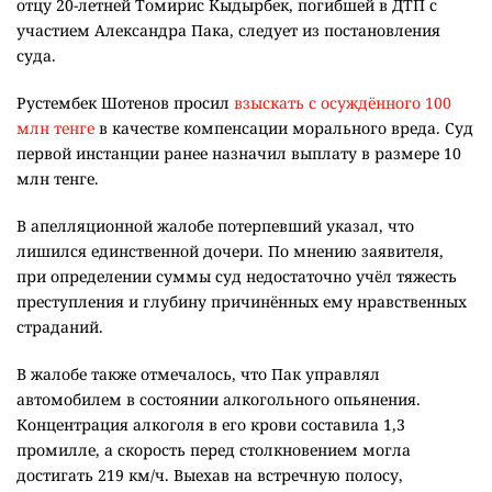
отцу 20-летней Томирис Кыдырбек, погибшей в ДТП с
участием Александра Пака, следует из постановления
суда.
Рустембек Шотенов просил
взыскать с осуждённого 100
млн тенге
в качестве компенсации морального вреда. Суд
первой инстанции ранее назначил выплату в размере 10
млн тенге.
В апелляционной жалобе потерпевший указал, что
лишился единственной дочери. По мнению заявителя,
при определении суммы суд недостаточно учёл тяжесть
преступления и глубину причинённых ему нравственных
страданий.
В жалобе также отмечалось, что Пак управлял
автомобилем в состоянии алкогольного опьянения.
Концентрация алкоголя в его крови составила 1,3
промилле, а скорость перед столкновением могла
достигать 219 км/ч. Выехав на встречную полосу,