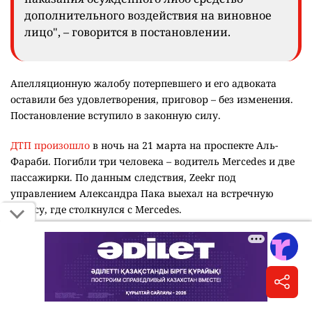
дополнительного воздействия на виновное
лицо", – говорится в постановлении.
Апелляционную жалобу потерпевшего и его адвоката
оставили без удовлетворения, приговор – без изменения.
Постановление вступило в законную силу.
ДТП произошло
в ночь на 21 марта на проспекте Аль-
Фараби. Погибли три человека – водитель Mercedes и две
пассажирки. По данным следствия, Zeekr под
управлением Александра Пака выехал на встречную
полосу, где столкнулся с Mercedes.
22 июня
Пака приговорили к 10 годам
лишения свободы.
Отбывать наказание ему назначили в учреждении
минимальной безопасности. Суд также пожизненно
лишил его права управлять транспортными средствами.