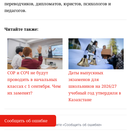
переводчиков, дипломатов, юристов, психологов и
педагогов.
Читайте также:
СОР и СОЧ не будут
Даты выпускных
проводить в начальных
экзаменов для
классах с 1 сентября. Чем
школьников на 2026/27
их заменят?
учебный год утвердили в
Казахстане
Сообщить об ошибке
Сообщить об опечатке
I
Выделите фрагмент и нажмите «Сообщить об ошибке»