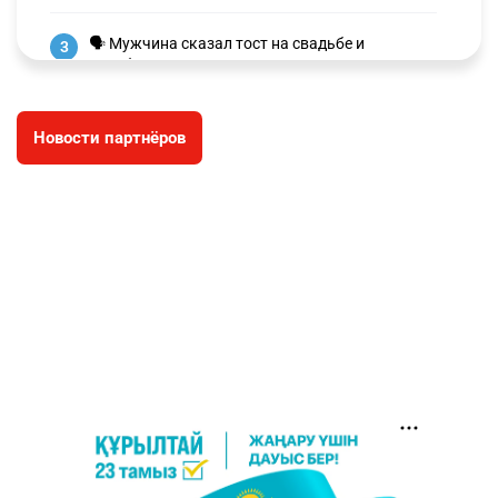
🗣 Мужчина сказал тост на свадьбе и
3
заработал уголовное дело
2966
11
88
Новости партнёров
🐏 Скота больше, а мясо дороже. Почему в
4
Казахстане продолжают расти цены на
баранину и конину
2619
5
17
⚠️ Доброе утро, друзья! Предлагаем обзор
5
главных новостей за 4 августа
2755
0
1
🗣Глава государства направил телеграмму
6
соболезнования родным и близким Халық
қаһарманы Ивана Гапича
2744
2
42