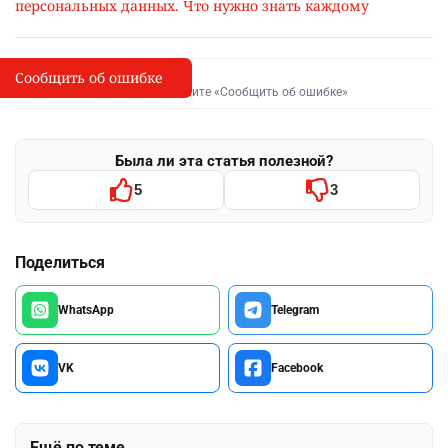
персональных данных. Что нужно знать каждому
Сообщить об ошибке
Сообщить об опечатке
I
Выделите фрагмент и нажмите «Сообщить об ошибке»
Была ли эта статья полезной?
5
3
Поделиться
WhatsApp
Telegram
VK
Facebook
Ещё по теме