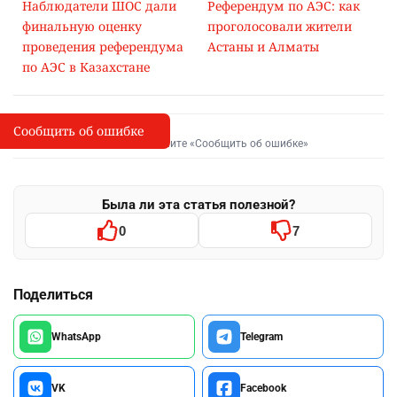
Наблюдатели ШОС дали
Референдум по АЭС: как
финальную оценку
проголосовали жители
проведения референдума
Астаны и Алматы
по АЭС в Казахстане
Сообщить об ошибке
Сообщить об опечатке
I
Выделите фрагмент и нажмите «Сообщить об ошибке»
Была ли эта статья полезной?
0
7
Поделиться
WhatsApp
Telegram
VK
Facebook