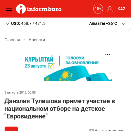
KAZ
USD:
468.7 / 471.3
Алматы
+26
C
Главная
Новости
3 августа 2018, 00:08
Данэлия Тулешова примет участие в
национальном отборе на детское
"Евровидение"
Написать автору