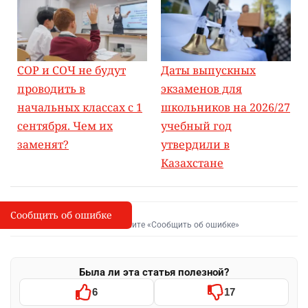
СОР и СОЧ не будут
Даты выпускных
проводить в
экзаменов для
начальных классах с 1
школьников на 2026/27
сентября. Чем их
учебный год
заменят?
утвердили в
Казахстане
Сообщить об ошибке
Сообщить об опечатке
I
Выделите фрагмент и нажмите «Сообщить об ошибке»
Была ли эта статья полезной?
6
17