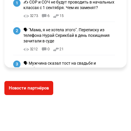
✍️ СОР и СОЧ не будут проводить в начальных
1
классах с 1 сентября. Чем их заменят?
3273
6
15
🗣 "Мама, я не хотела этого". Переписку из
2
телефона Нурай Серикбай в день похищения
зачитали в суде
3212
0
21
🗣 Мужчина сказал тост на свадьбе и
3
заработал уголовное дело
2997
11
88
Новости партнёров
🐏 Скота больше, а мясо дороже. Почему в
4
Казахстане продолжают расти цены на
баранину и конину
2666
5
17
⚠️ Доброе утро, друзья! Предлагаем обзор
5
главных новостей за 4 августа