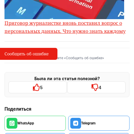
Приговор журналистке вновь поставил вопрос о
персональных данных. Что нужно знать каждому
Сообщить об ошибке
Сообщить об опечатке
I
Выделите фрагмент и нажмите «Сообщить об ошибке»
Была ли эта статья полезной?
5
4
Поделиться
WhatsApp
Telegram