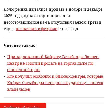
Долю рынка пытались продать в ноябре и декабре
2025 года, однако торги признали
несостоявшимися из-за отсутствия заявок. Третьи
торги
назначали в феврале
этого года.
Читайте также:
Принадлежавший Кайрату Сатыбалды бизнес-
центр не смогли продать на торгах даже по
сниженной цене
Кто получил особняки и бизнес-центры, которые
Кайрат Сатыбалды передал государству – список
владельцев
Сообщить об ошибке
Сообщить об опечатке
I