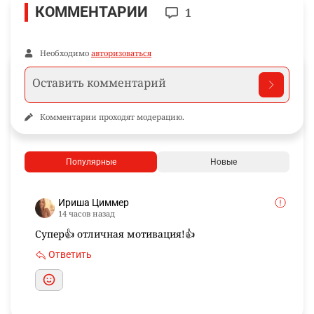
Поделиться
WhatsApp
Telegram
VK
Facebook
Ещё по теме
Новости и материалы Informburo.kz по связанным темам
АСТАНА
КНИГИ
ОБЩЕСТВО
ПОДПИШИТЕСЬ НА НАС
Informburo.kz на YouTube
Видео, интервью и объяснения важных событий.