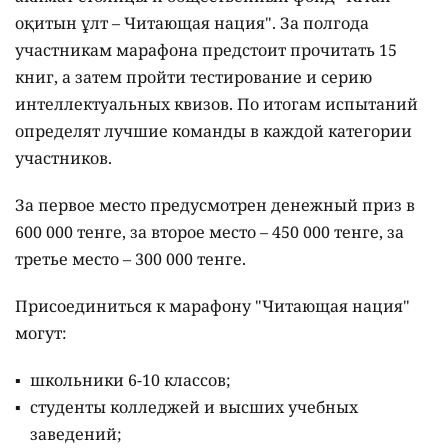
Фото Depositphotos.com
Столица одной из первых присоединилась к
масштабному республиканскому проекту
"Читающая нация".
Астана одной из первых присоединилась к
масштабному республиканскому проекту
"Читающая нация". Жители столицы теперь могут
участвовать в одноимённом марафоне и не только
повысить уровень своих знаний и эрудиции, но и
получить за это денежный приз,
сообщает