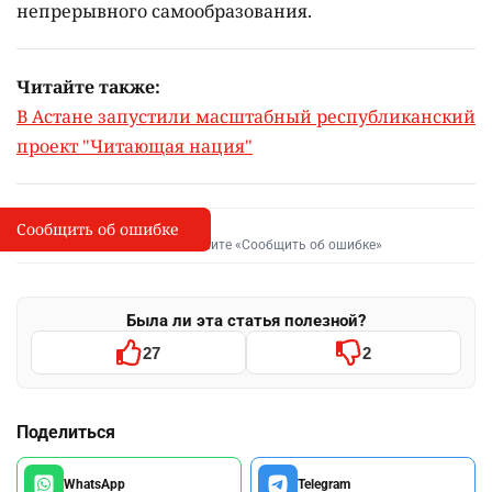
школьники 6-10 классов;
студенты колледжей и высших учебных
заведений;
педагоги;
государственные служащие;
родители;
все желающие, независимо от профессии и рода
деятельности.
Марафон проводится на казахском и русском
языках.
Регистрация участников откроется в
сентябре этого года на официальном
сайте
проекта.
Кроме того, осенью в столице стартует серия
литературных встреч, общественных чтений,