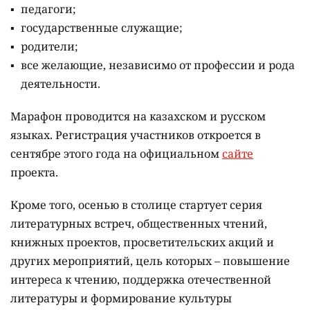
городской акимат.
Марафону "Читающая нация" стартует в сентябре.
Соответствующий меморандум ранее подписали
акимат столицы и общественный фонд "Кітап
оқитын ұлт – Читающая нация".
За полгода
участникам марафона предстоит прочитать 15
книг, а затем пройти тестирование и серию
интеллектуальных квизов. По итогам испытаний
определят лучшие команды в каждой категории
участников.
За первое место предусмотрен денежный приз в
600 000 тенге, за второе место – 450 000 тенге, за
третье место – 300 000 тенге.
Присоединиться к марафону "Читающая нация"
могут: