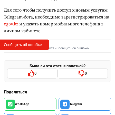
Для того чтобы получить доступ к новым услугам
Telegram-бота, необходимо зарегистрироваться на
egov.kz
и указать номер мобильного телефона в
личном кабинете.
Сообщить об ошибке
Сообщить об опечатке
I
Выделите фрагмент и нажмите «Сообщить об ошибке»
Была ли эта статья полезной?
0
0
Поделиться
WhatsApp
Telegram