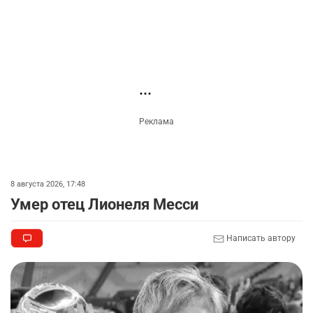
3323
6
15
🗣 Мужчина сказал тост на свадьбе и
3
заработал уголовное дело
3031
11
88
Новости партнёров
🐏 Скота больше, а мясо дороже. Почему в
4
Казахстане продолжают расти цены на
баранину и конину
2721
5
18
⚠️ Доброе утро, друзья! Предлагаем обзор
5
главных новостей за 4 августа
2815
0
1
🗣Глава государства направил телеграмму
6
соболезнования родным и близким Халық
қаһарманы Ивана Гапича
2788
2
42