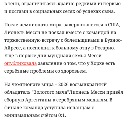
Фото с сайта news.sportbox.ru
Ему было 68 лет.
Отец легендарного аргентинского футболиста
Лионеля Месси, Хорсе Месси, умер в городе
Росарио в 68 лет после продолжительной болезни,
сообщает
Infobae
.
Хорхе Месси был агентом сына на протяжении
всей его спортивной карьеры, но всегда оставался
в тени, ограничиваясь крайне редкими интервью
и постами в социальных сетях об успехах сына.
После чемпионата мира, завершившегося в США,
Лионель Месси не поехал вместе с командой на
торжественную встречу с болельщиками в Буэнос-
Айресе, а поспешил к больному отцу в Росарио.