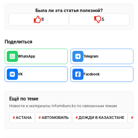
Была ли эта статья полезной?
8
5
Поделиться
WhatsApp
Telegram
VK
Facebook
Ещё по теме
Новости и материалы Informburo.kz по связанным темам
АСТАНА
АВТОМОБИЛЬ
ДОЖДИ В КАЗАХСТАНЕ
М