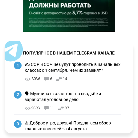
ПОПУЛЯРНОЕ В НАШЕМ TELEGRAM-КАНАЛЕ
✍️ СОР и СОЧ не будут проводить в начальных
1
классах с 1 сентября. Чем их заменят?
3086
6
14
🗣 Мужчина сказал тост на свадьбе и
2
заработал уголовное дело
2838
11
87
⚠️ Доброе утро, друзья! Предлагаем обзор
3
главных новостей за 4 августа
2656
0
1