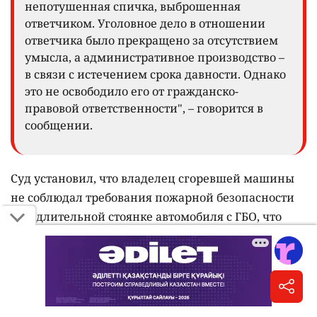
непотушенная спичка, выброшенная
ответчиком. Уголовное дело в отношении
ответчика было прекращено за отсутствием
умысла, а административное производство –
в связи с истечением срока давности. Однако
это не освободило его от гражданско-
правовой ответственности", – говорится в
сообщении.
Суд установил, что владелец сгоревшей машины
не соблюдал требования пожарной безопасности
при длительной стоянке автомобиля с ГБО, что
привело к утечке газа. Суд пришёл к выводу, что
пожар произошёл из-за неосторожных действий
одного автовладельца и нарушения правил
эксплуатации машины другим. С владельца,
который выбросил спичку, взыскали