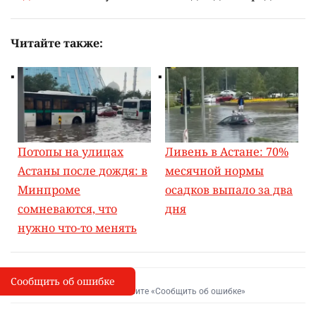
Читайте также:
Потопы на улицах
Ливень в Астане: 70%
Астаны после дождя: в
месячной нормы
Минпроме
осадков выпало за два
сомневаются, что
дня
нужно что-то менять
Сообщить об ошибке
Сообщить об опечатке
I
Выделите фрагмент и нажмите «Сообщить об ошибке»