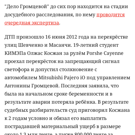
"Дело Громцевой" до сих пор находится на стадии
досудебного расследования, по нему
проводится
очередная экспертиза
.
ДТП произошло 16 июня 2012 года на перекрёстке
улиц Шевченко и Масанчи. 19-летний студент
КИМЭПа Олжас Косжан за рулём Porshe Cayenne
проехал перекрёсток на запрещающий сигнал
светофора и допустил столкновение с
автомобилем Mitsubishi Pajero iO под управлением
Антонины Громцевой. Последняя заявила, что
была на начальном сроке беременности и в
результате аварии потеряла ребёнка. В результате
судебных разбирательств суд приговорил Косжана
к 2 годам условно и обязал его выплатить
пострадавшей материальный ущерб в размере
около 1,3 млн тенге, а также 800 000 тенге за