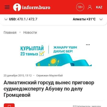
KAZ
USD:
470.1 / 472.7
Алматы
+31
C
Главная
Новости
23 декабря 2015, 13:12
•
Серикжан Маулетбай
Алматинский горсуд вынес приговор
судмедэксперту Абуову по делу
Громцевой
Написать автору