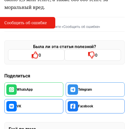
моральный вред.
Сообщить об ошибке
Сообщить об опечатке
I
Выделите фрагмент и нажмите «Сообщить об ошибке»
Была ли эта статья полезной?
0
0
Поделиться
WhatsApp
Telegram
VK
Facebook