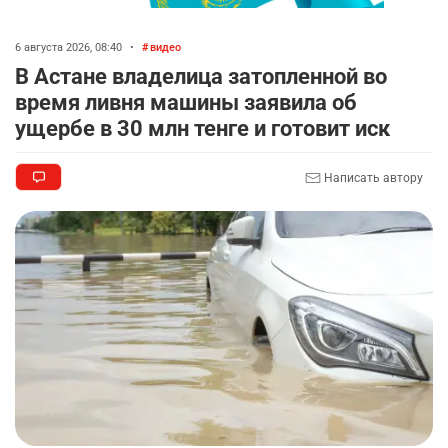
баранину и конину
2511
5
17
6 августа 2026, 08:40
•
видео
В Астане владелица затопленной во
🗣 620 человек освободили из колоний по
9
время ливня машины заявила об
амнистии
ущербе в 30 млн тенге и готовит иск
2388
3
20
Написать автору
🏠 Оправданному пастуху из Актобе подарили
10
квартиру
2387
7
72