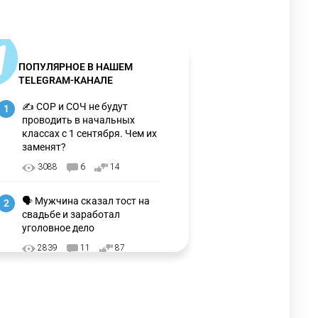
ПОПУЛЯРНОЕ В НАШЕМ
TELEGRAM-КАНАЛЕ
✍️ СОР и СОЧ не будут
1
проводить в начальных
классах с 1 сентября. Чем их
заменят?
3088
6
14
🗣 Мужчина сказал тост на
2
свадьбе и заработал
уголовное дело
2839
11
87
⚠️ Доброе утро, друзья!
3
Предлагаем обзор главных
новостей за 4 августа