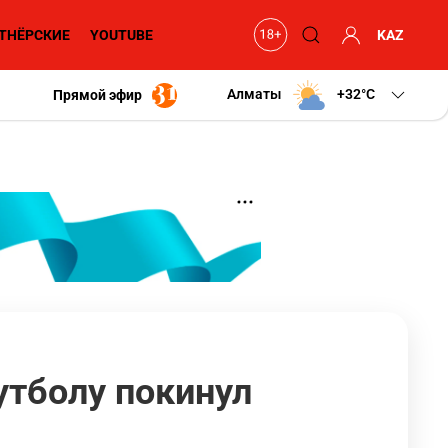
ТНЁРСКИЕ
YOUTUBE
KAZ
Алматы
+32
C
Прямой эфир
утболу покинул