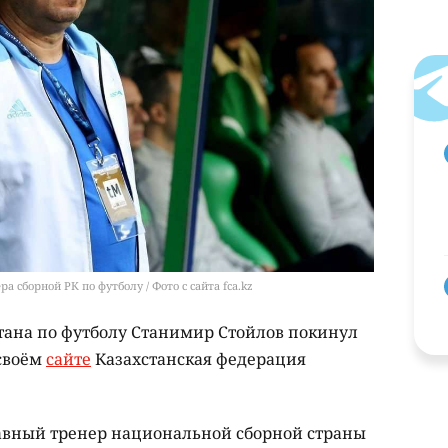
 сборной РК по футболу / Фото с сайта fca.kz
тана по футболу Станимир Стойлов покинул
 своём
сайте
Казахстанская федерация
лавный тренер национальной сборной страны