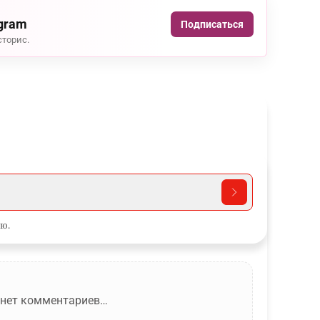
agram
Подписаться
сторис.
ю.
 нет комментариев…