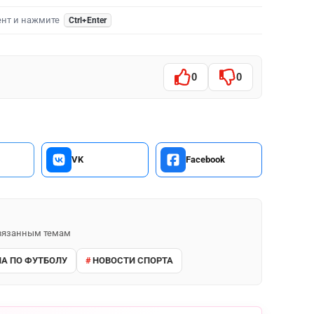
ент и нажмите
Ctrl+Enter
0
0
VK
Facebook
 связанным темам
А ПО ФУТБОЛУ
НОВОСТИ СПОРТА