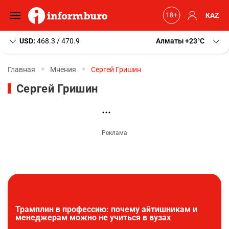
KAZ
USD:
468.3 / 470.9
Алматы
+23
C
Главная
Мнения
Сергей Гришин
Сергей Гришин
Трамплин в профессию: почему айтишникам и
менеджерам можно не учиться в вузах