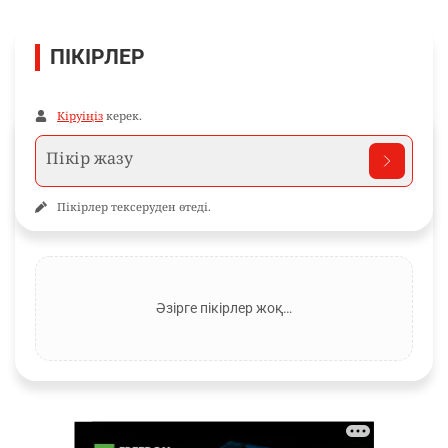
ПІКІРЛЕР
Кіруіңіз
керек.
Пікірлер тексеруден өтеді.
Әзірге пікірлер жоқ…