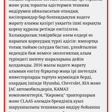
және ұсақ торапты әдістермен техника
өндірумен айналысатын отандық
кәсіпорындар бар болғандықтан кәдеге
жарату алымы қазіргі уақытта ішкі нарықты
қорғау құралы ретінде енгізілген.
Халықаралық тәжірибеде әлем елдері өз
нарығын қорғаудың түрлі әдісін: импортқа
толық тыйым салудан бастап, ұлғайтылған
кедендік баж немесе экологиялық алым
түріндегі шектеу шараларына дейін
қолданады. 2016 жылы кәдеге жарату
алымын енгізу бірқатар жаңа ірі шетелдік
инвесторларды тартуға мүмкіндік берді,
олардың ішінде Hyundai, Chevrolet, KIA және
JAC автомобильдерін, КАМАЗ
компоненттерін, "Кировец" тракторларын
және CLAAS әлемдік брендінің ауыл
шаруашылығы техникасын өндіру бойынша