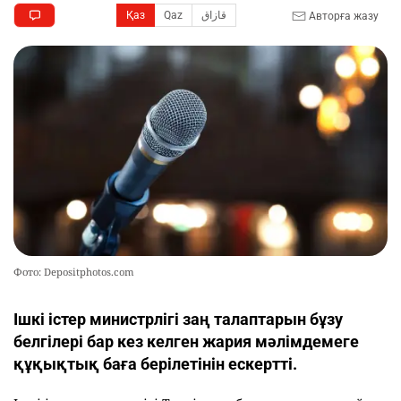
Қаз
Qaz
قازاق
Авторға жазу
Фото: Depositphotos.com
Ішкі істер министрлігі заң талаптарын бұзу
белгілері бар кез келген жария мәлімдемеге
құқықтық баға берілетінін ескертті.