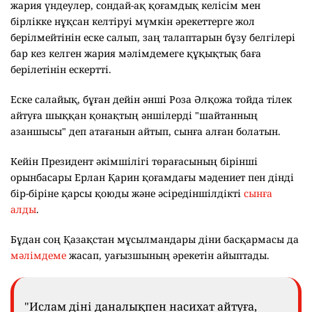
жария үндеулер, сондай-ақ қоғамдық келісім мен
бірлікке нұқсан келтіруі мүмкін әрекеттерге жол
берілмейтінін еске салып, заң талаптарын бұзу белгілері
бар кез келген жария мәлімдемеге құқықтық баға
берілетінін ескертті.
Еске салайық, бұған дейін әнші Роза Әлқожа тойда тілек
айтуға шыққан қонақтың әншілерді "шайтанның
азаншысы" деп атағанын айтып, сынға алған болатын.
Кейін Президент әкімшілігі төрағасының бірінші
орынбасары Ерлан Қарин қоғамдағы мәдениет пен дінді
бір-біріне қарсы қоюды және әсіредіншілдікті
сынға
алды
.
Бұдан соң Қазақстан мұсылмандары діни басқармасы да
мәлімдеме
жасап, уағызшының әрекетін айыптады.
"Ислам діні даналықпен насихат айтуға,