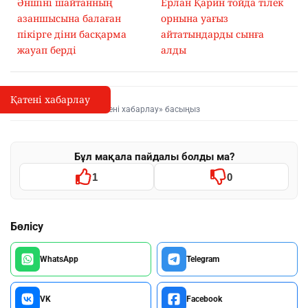
Әншіні шайтанның
Ерлан Қарин тойда тілек
азаншысына балаған
орнына уағыз
пікірге діни басқарма
айтатындарды сынға
жауап берді
алды
Қатені хабарлау
Қате туралы хабарлау
I
Мәтінді белгілеп, «Қатені хабарлау» басыңыз
Бұл мақала пайдалы болды ма?
1
0
Бөлісу
WhatsApp
Telegram
VK
Facebook