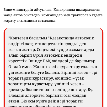
Вице-министрдің айтуынша, Қазақстанда шығарылатын
жаңа автомобильдер, комбайндар мен тракторлар кәдеге
жарату алымынсыз сатылады.
"Көптеген басылым "Қазақстанда автокөлік
өндірісі жоқ, тек дөңгелегін қояды" деп
жазып жатыр. Соңғы екі күнде азаматтарды
алып барып бүкіл автокөлік өндірісін
көрсеттік. Ішінде БАҚ өкілдері де бар шығар.
Ондай емес. Жалпы көлік құрастыру саласын
үш кезеңге бөлуге болады. Бірінші кезең – ірі
тораптарды құрастыру, екіншісі – ұсақ
тораптарты құрастыру, үшінші кезең –
қосалқы бөлшектерді өз елінде шығару. Бұл
әлемдік алгоритм, барлығы осы жолдан
өткен. Біз осы күнге дейін ірі торапты
құрастырып үйрендік, енді ұсағын