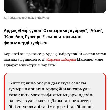
Кинорежиссер Ардақ Әмірқұлов
Ардақ Әмірқұлов "Отырардың күйреуі", "Абай",
"Қош бол, Гүлсары!" сынды танымал
фильмдерді түсірген.
Көрнекті кинорежиссер Ардақ Әмірқұлов 70 жастан асқан
шағында дүниеден өтті.
Қаралы хабарды
Мәдениет және
ақпарат министрлігі таратты.
"Ұлттық кино өнерін дамытуға саналы
ғұмырын арнаған Ардақ Жамансарыұлы
қазақ кинематографиясының өркендеуіне
өлшеусіз үлес қосты. Дарынды режиссер,
білікті ұстаз әрі тәлімгер ретінде бірнеше