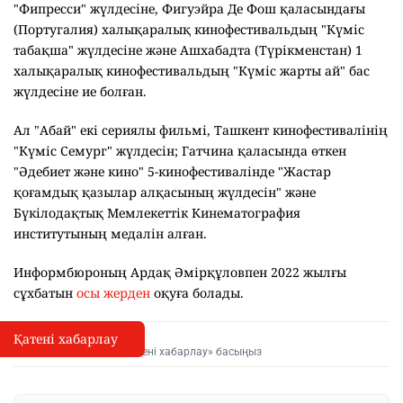
"Фипресси" жүлдесіне, Фигуэйра Де Фош қаласындағы
(Португалия) халықаралық кинофестивальдың "Күміс
табақша" жүлдесіне және Ашхабадта (Түрікменстан) 1
халықаралық кинофестивальдың "Күміс жарты ай" бас
жүлдесіне ие болған.
Ал "Абай" екі сериялы фильмі, Ташкент кинофестивалінің
"Күміс Семург" жүлдесін; Гатчина қаласында өткен
"Әдебиет және кино" 5-кинофестивалінде "Жастар
қоғамдық қазылар алқасының жүлдесін" және
Бүкілодақтық Мемлекеттік Кинематография
институтының медалін алған.
Информбюроның Ардақ Әмірқұловпен 2022 жылғы
сұхбатын
осы жерден
оқуға болады.
Қатені хабарлау
Қате туралы хабарлау
I
Мәтінді белгілеп, «Қатені хабарлау» басыңыз