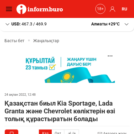
RU
USD:
467.3 / 469.9
Алматы
+29
C
Басты бет
Жаңалықтар
24 ақпан 2022, 12:48
Қазақстан биыл Kia Sportage, Lada
Granta және Chevrolet көліктерін өзі
толық құрастыратын болады
Қаз
Qaz
قازاق
Авторға жазу