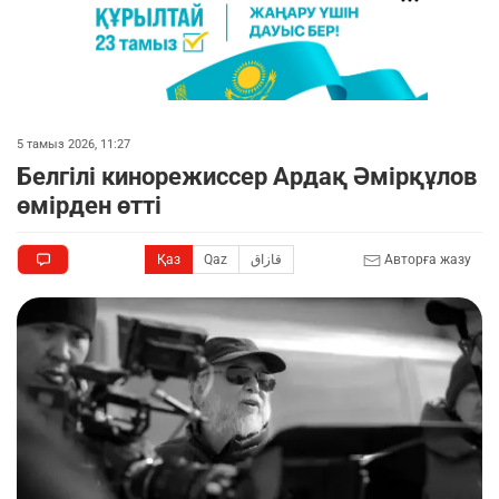
5 тамыз 2026, 11:27
Белгілі кинорежиссер Ардақ Әмірқұлов
өмірден өтті
Қаз
Qaz
قازاق
Авторға жазу