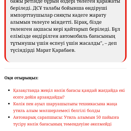
бажы ретінде бұрын өздері төлеген қаражаты
беріледі. ДСҰ талабы бойынша өндіруші
импорттаушылар сияқты кәдеге жарату
алымын төлеуге міндетті. Бірақ, бізде
төленген ақшасы кері қайтарып беріледі. Бұл
елімізде өндірілген автомобиль бағасының
тұтынушы үшін өспеуі үшін жасалды", – деп
түсіндірді Марат Қарабаев.
Оқи отырыңыз:
Қазақстанда жеңіл көлік бағасы қандай жағдайда екі
есеге дейін арзандайды?
Көлік пен ауыл шаруашылығы техникасына жаңа
утиль алым мөлшерлемесі белгілі болды
Автонарық сарапшысы: Утиль алымын 50 пайызға
түсіру көлік бағасының төмендеуіне әкелмейді