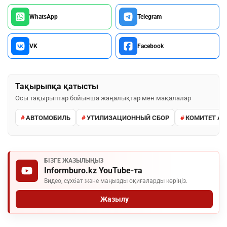
WhatsApp
Telegram
VK
Facebook
Тақырыпқа қатысты
Осы тақырыптар бойынша жаңалықтар мен мақалалар
АВТОМОБИЛЬ
УТИЛИЗАЦИОННЫЙ СБОР
КОМИТЕТ АВ
БІЗГЕ ЖАЗЫЛЫҢЫЗ
Informburo.kz YouTube-та
Видео, сұхбат және маңызды оқиғаларды көріңіз.
Жазылу