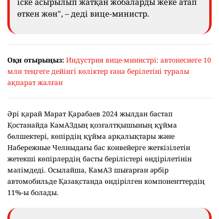
іске асырылып жатқан жобаларды жеке атап
өткен жөн", – деді вице-министр.
Оқи отырыңыз:
Индустрия вице-министрі: автонесиеге 10
млн теңгеге дейінгі көліктер ғана берілетіні туралы
ақпарат жалған
Әрі қарай Марат Қарабаев 2024 жылдан бастап
Қостанайда КамАЗдың қозғалтқышының құйма
бөлшектері, көпірдің құйма арқалықтары және
Набережные Челныдағы бас конвейерге жеткізілетін
жетекші көпірлердің басты берілістері өндірілетінін
мәлімдеді. Осылайша, КамАЗ шығарған әрбір
автомобильде Қазақстанда өндірілген компоненттердің
11%-ы болады.