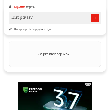
Кіруіңіз
керек.
Пікірлер тексеруден өтеді.
Әзірге пікірлер жоқ…