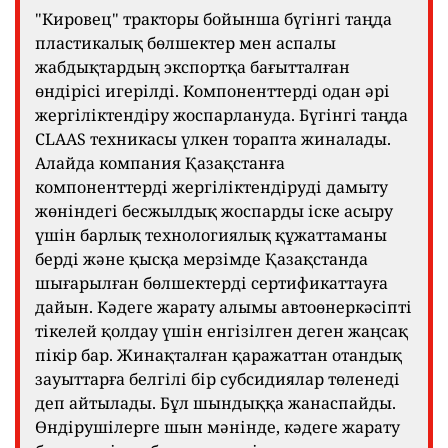
"Кировец" тракторы бойынша бүгінгі таңда
пластикалық бөлшектер мен аспалы
жабдықтардың экспортқа бағытталған
өндірісі игерілді. Компоненттерді одан әрі
жергіліктендіру жоспарлануда. Бүгінгі таңда
CLAAS техникасы үлкен торапта жиналады.
Алайда компания Қазақстанға
компоненттерді жергіліктендіруді дамыту
жөніндегі бесжылдық жоспарды іске асыру
үшін барлық технологиялық құжаттаманы
берді және қысқа мерзімде Қазақстанда
шығарылған бөлшектерді сертификаттауға
дайын. Кәдеге жарату алымы автоөнеркәсіпті
тікелей қолдау үшін енгізілген деген жаңсақ
пікір бар. Жинақталған қаражаттан отандық
зауыттарға белгілі бір субсидиялар төленеді
деп айтылады. Бұл шындыққа жанаспайды.
Өндірушілерге шын мәнінде, кәдеге жарату