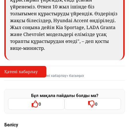
үйренеміз. Өткен 10 жыл ішінде біз
толығымен құрастыруды үйрендік. Өздеріңіз
жақсы білесіздер, Hyundai Accent өндіріледі.
Жыл соңына дейін Kia Sportage, LADA Granta
және Chevrolet модельдері елімізде ұсақ
торапты құрастырудан өтеді", – деп қосты
вице-министр.
Қатені хабарлау
Қате туралы хабарлау
I
Мәтінді белгілеп, «Қатені хабарлау» басыңыз
Бұл мақала пайдалы болды ма?
0
0
Бөлісу