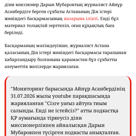
діни миссионер Дарын Мубаровтың журналист Айнұр
Асанбердіге берген сұхбаты Астананың Дін істері
жөніндегі басқармасының
назарына ілікті
. Енді бұл
материал толықтай зерттеліп, оған құқықтық баға
беріледі.
Басқарманың мәлімдеуінше, журналист Астана
қаласының Дін істері жөніндегі басқармасы тарапынан
хабарландыру болғанына қарамастан бұл сұхбатты
әлеуметтік желілерде жариялаған.
"Мониторинг барысында Айнұр Асанбердінің
31.07.2026 жылы youtube парақшасында
жарияланған "Сізге уағыз айтуға тиым
салынды. Енді не істейсіз?" атты подкастқа
ҚР аумағында тіркеусіз діни
миссионерлікпен айналысқан Дарын
Мубаровпен түсірген подкасты анықталған.