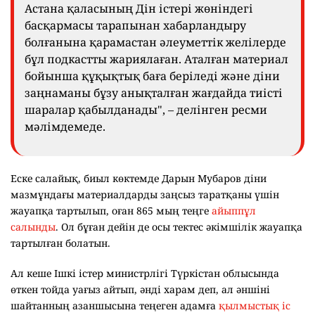
Астана қаласының Дін істері жөніндегі
басқармасы тарапынан хабарландыру
болғанына қарамастан әлеуметтік желілерде
бұл подкастты жариялаған. Аталған материал
бойынша құқықтық баға беріледі және діни
заңнаманы бұзу анықталған жағдайда тиісті
шаралар қабылданады", – делінген ресми
мәлімдемеде.
Еске салайық, биыл көктемде Дарын Мубаров діни
мазмұндағы материалдарды заңсыз таратқаны үшін
жауапқа тартылып, оған 865 мың теңге
айыппұл
салынды
. Ол бұған дейін де осы тектес әкімшілік жауапқа
тартылған болатын.
Ал кеше Ішкі істер министрлігі Түркістан облысында
өткен тойда уағыз айтып, әнді харам деп, ал әншіні
шайтанның азаншысына теңеген адамға
қылмыстық іс