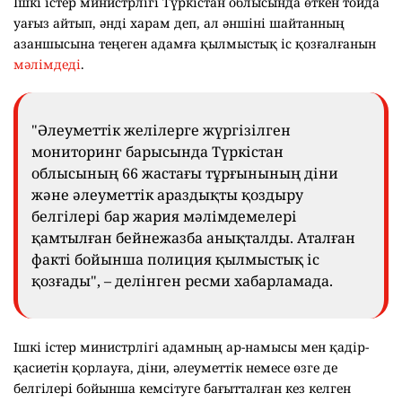
Ішкі істер министрлігі Түркістан облысында өткен тойда
уағыз айтып, әнді харам деп, ал әншіні шайтанның
азаншысына теңеген адамға қылмыстық іс қозғалғанын
мәлімдеді
.
"Әлеуметтік желілерге жүргізілген
мониторинг барысында Түркістан
облысының 66 жастағы тұрғынының діни
және әлеуметтік араздықты қоздыру
белгілері бар жария мәлімдемелері
қамтылған бейнежазба анықталды. Аталған
факті бойынша полиция қылмыстық іс
қозғады", – делінген ресми хабарламада.
Ішкі істер министрлігі адамның ар-намысы мен қадір-
қасиетін қорлауға, діни, әлеуметтік немесе өзге де
белгілері бойынша кемсітуге бағытталған кез келген