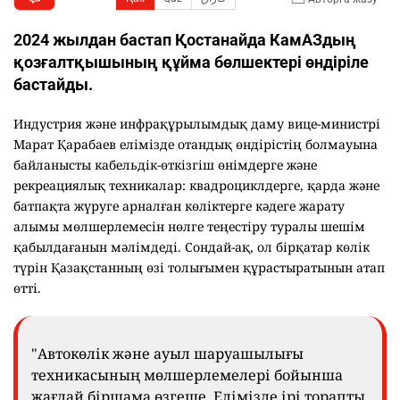
2024 жылдан бастап Қостанайда КамАЗдың
қозғалтқышының құйма бөлшектері өндіріле
бастайды.
Индустрия және инфрақұрылымдық даму вице-министрі
Марат Қарабаев елімізде отандық өндірістің болмауына
байланысты кабельдік-өткізгіш өнімдерге және
рекреациялық техникалар: квадроциклдерге, қарда және
батпақта жүруге арналған көліктерге кәдеге жарату
алымы мөлшерлемесін нөлге теңестіру туралы шешім
қабылдағанын мәлімдеді. Сондай-ақ, ол бірқатар көлік
түрін Қазақстанның өзі толығымен құрастыратынын атап
өтті.
"Автокөлік және ауыл шаруашылығы
техникасының мөлшерлемелері бойынша
жағдай біршама өзгеше. Елімізде ірі торапты