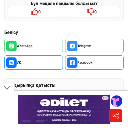
Бұл мақала пайдалы болды ма?
0
0
Бөлісу
WhatsApp
Telegram
VK
Facebook
Тақырыпқа қатысты
Осы тақырыптар бойынша жаңалықтар мен мақалалар
МӘДЕНИЕТ
БІЗГЕ ЖАЗЫЛЫҢЫЗ