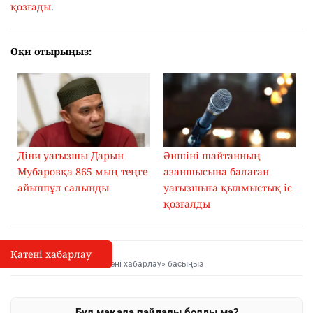
қозғады
.
Оқи отырыңыз:
Діни уағызшы Дарын
Әншіні шайтанның
Мубаровқа 865 мың теңге
азаншысына балаған
айыппұл салынды
уағызшыға қылмыстық іс
қозғалды
Қатені хабарлау
Қате туралы хабарлау
I
Мәтінді белгілеп, «Қатені хабарлау» басыңыз
Бұл мақала пайдалы болды ма?