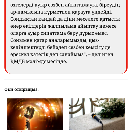
өзгелерді ауыр сөзбен айыптамауға, біреудің
ар-намысына құрметпен қарауға үндейді.
Сондықтан қандай да діни мәселеге қатысты
өнер өкілдерін жалпылама айыптау немесе
оларға ауыр сипаттама беру дұрыс емес.
Сонымен қатар аналарымызды, қыз-
келіншектерді бейәдеп сөзбен кемсіту де
өрескел қателік деп санаймыз", – делінген
ҚМДБ мәлімдемесінде.
Оқи отырыңыз: