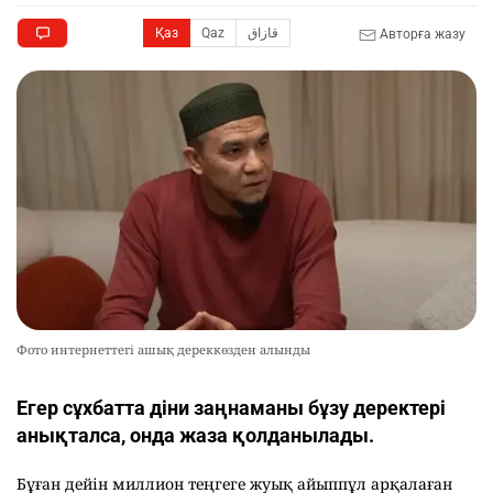
Қаз
Qaz
قازاق
Авторға жазу
Фото интернеттегі ашық дереккөзден алынды
Егер сұхбатта діни заңнаманы бұзу деректері
анықталса, онда жаза қолданылады.
Бұған дейін миллион теңгеге жуық айыппұл арқалаған