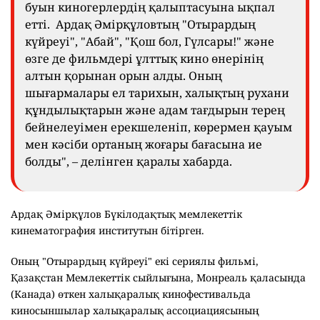
буын киногерлердің қалыптасуына ықпал
етті. Ардақ Әмірқұловтың "Отырардың
күйреуі", "Абай", "Қош бол, Гүлсары!" және
өзге де фильмдері ұлттық кино өнерінің
алтын қорынан орын алды. Оның
шығармалары ел тарихын, халықтың рухани
құндылықтарын және адам тағдырын терең
бейнелеуімен ерекшеленіп, көрермен қауым
мен кәсіби ортаның жоғары бағасына ие
болды", – делінген қаралы хабарда.
Ардақ Әмірқұлов Бүкілодақтық мемлекеттік
кинематография институтын бітірген.
Оның "Отырардың күйреуі" екі сериялы фильмі,
Қазақстан Мемлекеттік сыйлығына, Монреаль қаласында
(Канада) өткен халықаралық кинофестивальда
киносыншылар халықаралық ассоциациясының