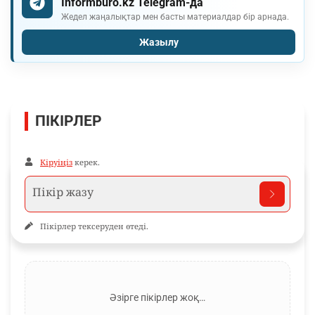
Informburo.kz Telegram-да
Жедел жаңалықтар мен басты материалдар бір арнада.
Жазылу
ПІКІРЛЕР
Кіруіңіз
керек.
Пікірлер тексеруден өтеді.
Әзірге пікірлер жоқ…