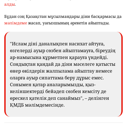
алды
.
Бұдан соң Қазақстан мұсылмандары діни басқармасы да
мәлімдеме
жасап, уағызшының әрекетін айыптады.
"Ислам діні даналықпен насихат айтуға,
өзгелерді ауыр сөзбен айыптамауға, біреудің
ар-намысына құрметпен қарауға үндейді.
Сондықтан қандай да діни мәселеге қатысты
өнер өкілдерін жалпылама айыптау немесе
оларға ауыр сипаттама беру дұрыс емес.
Сонымен қатар аналарымызды, қыз-
келіншектерді бейәдеп сөзбен кемсіту де
өрескел қателік деп санаймыз", – делінген
ҚМДБ мәлімдемесінде.