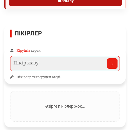
Жазылу
ПІКІРЛЕР
Кіруіңіз
керек.
Пікірлер тексеруден өтеді.
Әзірге пікірлер жоқ…