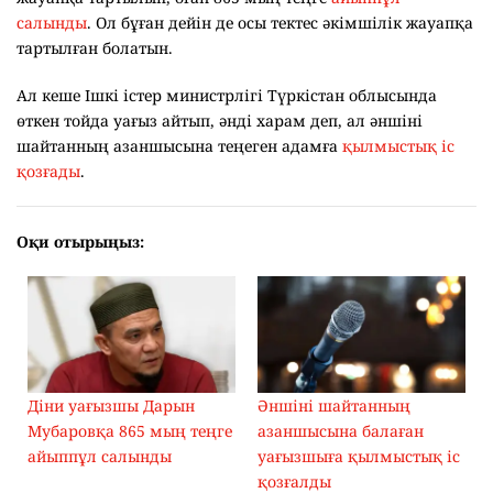
салынды
. Ол бұған дейін де осы тектес әкімшілік жауапқа
тартылған болатын.
Ал кеше Ішкі істер министрлігі Түркістан облысында
өткен тойда уағыз айтып, әнді харам деп, ал әншіні
шайтанның азаншысына теңеген адамға
қылмыстық іс
қозғады
.
Оқи отырыңыз:
Діни уағызшы Дарын
Әншіні шайтанның
Мубаровқа 865 мың теңге
азаншысына балаған
айыппұл салынды
уағызшыға қылмыстық іс
қозғалды