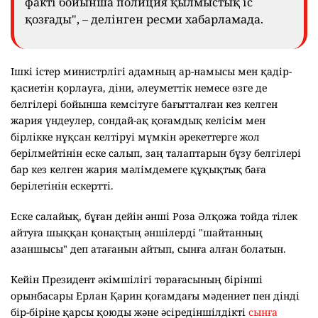
факті бойынша полиция қылмыстық іс
қозғады", – делінген ресми хабарламада.
Ішкі істер министрлігі адамның ар-намысы мен қадір-
қасиетін қорлауға, діни, әлеуметтік немесе өзге де
белгілері бойынша кемсітуге бағытталған кез келген
жария үндеулер, сондай-ақ қоғамдық келісім мен
бірлікке нұқсан келтіруі мүмкін әрекеттерге жол
берілмейтінін еске салып, заң талаптарын бұзу белгілері
бар кез келген жария мәлімдемеге құқықтық баға
берілетінін ескертті.
Еске салайық, бұған дейін әнші Роза Әлқожа тойда тілек
айтуға шыққан қонақтың әншілерді "шайтанның
азаншысы" деп атағанын айтып, сынға алған болатын.
Кейін Президент әкімшілігі төрағасының бірінші
орынбасары Ерлан Қарин қоғамдағы мәдениет пен дінді
бір-біріне қарсы қоюды және әсіредіншілдікті
сынға