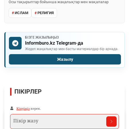
Осы тақырыптар бойынша жаңалықтар мен мақалалар
ИСЛАМ
РЕЛИГИЯ
БІЗГЕ ЖАЗЫЛЫҢЫЗ
Informburo.kz Telegram-да
Жедел жаңалықтар мен басты материалдар бір арнада.
Жазылу
ПІКІРЛЕР
Кіруіңіз
керек.