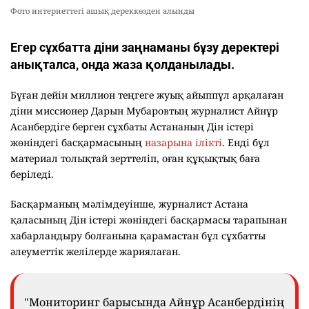
Фото интернеттегі ашық дереккөзден алынды
Егер сұхбатта діни заңнаманы бұзу деректері
анықталса, онда жаза қолданылады.
Бұған дейін миллион теңгеге жуық айыппұл арқалаған
діни миссионер Дарын Мубаровтың журналист Айнұр
Асанбердіге берген сұхбаты Астананың Дін істері
жөніндегі басқармасының
назарына ілікті
. Енді бұл
материал толықтай зерттеліп, оған құқықтық баға
беріледі.
Басқарманың мәлімдеуінше, журналист Астана
қаласының Дін істері жөніндегі басқармасы тарапынан
хабарландыру болғанына қарамастан бұл сұхбатты
әлеуметтік желілерде жариялаған.
"Мониторинг барысында Айнұр Асанбердінің