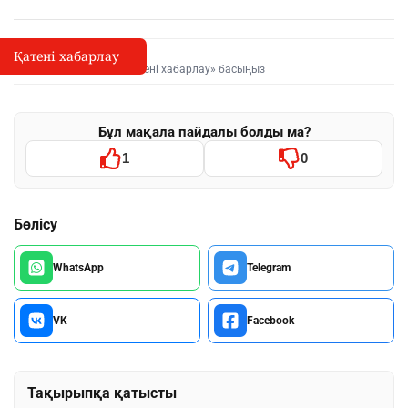
Қатені хабарлау
Қате туралы хабарлау
I
Мәтінді белгілеп, «Қатені хабарлау» басыңыз
Бұл мақала пайдалы болды ма?
1
0
Бөлісу
WhatsApp
Telegram
VK
Facebook
Тақырыпқа қатысты