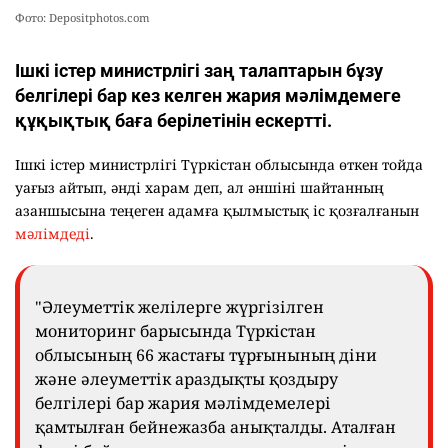
Фото: Depositphotos.com
Ішкі істер министрлігі заң талаптарын бұзу
белгілері бар кез келген жария мәлімдемеге
құқықтық баға берілетінін ескертті.
Ішкі істер министрлігі Түркістан облысында өткен тойда
уағыз айтып, әнді харам деп, ал әншіні шайтанның
азаншысына теңеген адамға қылмыстық іс қозғалғанын
мәлімдеді
.
"Әлеуметтік желілерге жүргізілген
мониторинг барысында Түркістан
облысының 66 жастағы тұрғынының діни
және әлеуметтік араздықты қоздыру
белгілері бар жария мәлімдемелері
қамтылған бейнежазба анықталды. Аталған