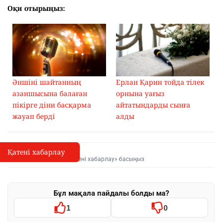
Оқи отырыңыз:
Әншіні шайтанның
Ерлан Қарин тойда тілек
азаншысына балаған
орнына уағыз
пікірге діни басқарма
айтатындарды сынға
жауап берді
алды
Қатені хабарлау
Қате туралы хабарлау
I
Мәтінді белгілеп, «Қатені хабарлау» басыңыз
Бұл мақала пайдалы болды ма?
1
0