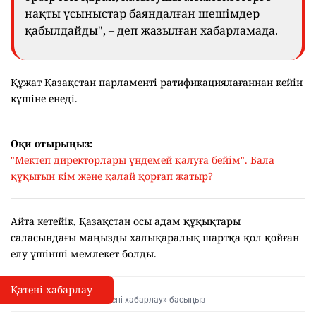
нақты ұсыныстар баяндалған шешімдер
қабылдайды", – деп жазылған хабарламада.
Құжат Қазақстан парламенті ратификациялағаннан кейін
күшіне енеді.
Оқи отырыңыз:
"Мектеп директорлары үндемей қалуға бейім". Бала
құқығын кім және қалай қорғап жатыр?
Айта кетейік, Қазақстан осы адам құқықтары
саласындағы маңызды халықаралық шартқа қол қойған
елу үшінші мемлекет болды.
Қатені хабарлау
Қате туралы хабарлау
I
Мәтінді белгілеп, «Қатені хабарлау» басыңыз