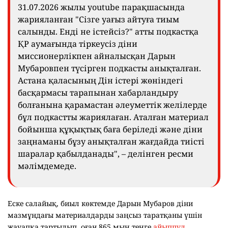
31.07.2026 жылы youtube парақшасында
жарияланған "Сізге уағыз айтуға тиым
салынды. Енді не істейсіз?" атты подкастқа
ҚР аумағында тіркеусіз діни
миссионерлікпен айналысқан Дарын
Мубаровпен түсірген подкасты анықталған.
Астана қаласының Дін істері жөніндегі
басқармасы тарапынан хабарландыру
болғанына қарамастан әлеуметтік желілерде
бұл подкастты жариялаған. Аталған материал
бойынша құқықтық баға беріледі және діни
заңнаманы бұзу анықталған жағдайда тиісті
шаралар қабылданады", – делінген ресми
мәлімдемеде.
Еске салайық, биыл көктемде Дарын Мубаров діни
мазмұндағы материалдарды заңсыз таратқаны үшін
жауапқа тартылып, оған 865 мың теңге
айыппұл