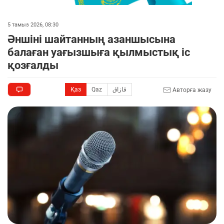
5 тамыз 2026, 08:30
Әншіні шайтанның азаншысына
балаған уағызшыға қылмыстық іс
қозғалды
Қаз
Qaz
قازاق
Авторға жазу