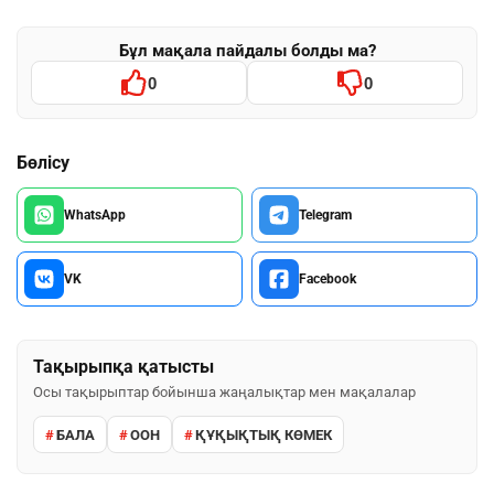
Бұл мақала пайдалы болды ма?
0
0
Бөлісу
WhatsApp
Telegram
VK
Facebook
Тақырыпқа қатысты
Осы тақырыптар бойынша жаңалықтар мен мақалалар
БАЛА
ООН
ҚҰҚЫҚТЫҚ КӨМЕК