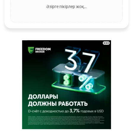
Әзірге пікірлер жоқ…