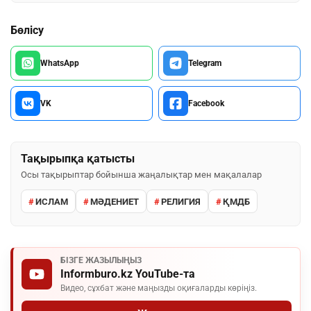
Бөлісу
WhatsApp
Telegram
VK
Facebook
Тақырыпқа қатысты
Осы тақырыптар бойынша жаңалықтар мен мақалалар
ИСЛАМ
МӘДЕНИЕТ
РЕЛИГИЯ
ҚМДБ
БІЗГЕ ЖАЗЫЛЫҢЫЗ
Informburo.kz YouTube-та
Видео, сұхбат және маңызды оқиғаларды көріңіз.