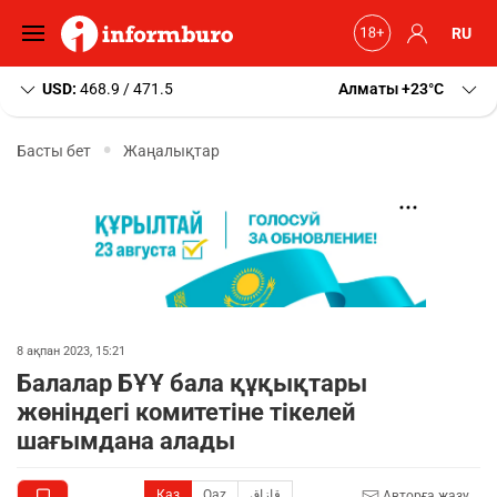
RU
USD:
468.9 / 471.5
Алматы
+23
C
Басты бет
Жаңалықтар
8 ақпан 2023, 15:21
Балалар БҰҰ бала құқықтары
жөніндегі комитетіне тікелей
шағымдана алады
Қаз
Qaz
قازاق
Авторға жазу