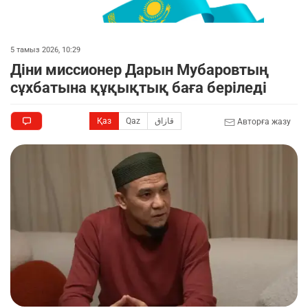
5 тамыз 2026, 10:29
Діни миссионер Дарын Мубаровтың
сұхбатына құқықтық баға беріледі
Қаз
Qaz
قازاق
Авторға жазу