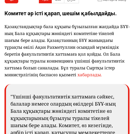
Комитет әр істі қарап, шешім қабылдайды.
Қазақстандықтар бала құқығы бұзылылған жағдайда БҰҰ-
ның Бала құқықтары жөніндегі комитетіне тікелей
шағым бере алады. Қазақстанның БҰҰ жанындағы
тұрақты өкілі Ақан Рахметуллин осындай мүмкіндік
беретін факультативтік хаттамаға қол қойды. Ол Бала
құқықтары туралы конвенцияға үшінші факультативтік
хаттама болып саналады. Бұл туралы Сыртқы істер
министрлігінің баспасөз қызметі
хабарлады.
"Үшінші факультативтік хаттамаға сәйкес,
балалар немесе олардың өкілдері БҰҰ-ның
Бала құқықтары жөніндегі комитетіне өз
құқықтарының бұзылуы туралы тікелей
шағым бере алады. Комитет, өз кезегінде,
әрбір істі қарап, қатысушы мемлекеттерге