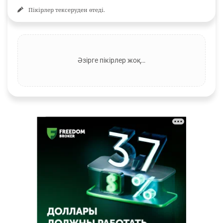
Пікірлер тексеруден өтеді.
Әзірге пікірлер жоқ…