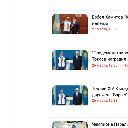
Ербол Хамитов "Қ
иеленді
27 марта, 10:39
"Продемонстриров
Токаев наградил
•
26 марта, 12:35
Тоқаев ХІV Қысқ
дәрежелі "Барыс
26 марта, 12:33
Чемпиона Парали