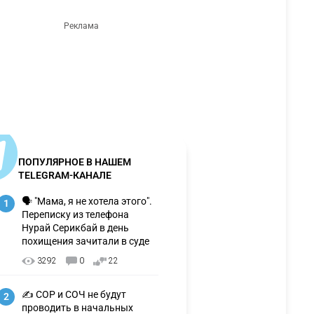
ПОПУЛЯРНОЕ В НАШЕМ
TELEGRAM-КАНАЛЕ
🗣 "Мама, я не хотела этого".
1
Переписку из телефона
Нурай Серикбай в день
похищения зачитали в суде
3292
0
22
✍️ СОР и СОЧ не будут
2
проводить в начальных