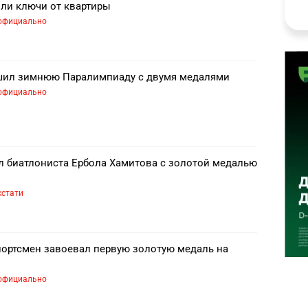
или ключи от квартиры
официально
шил зимнюю Паралимпиаду с двумя медалями
официально
л биатлониста Ербола Хамитова с золотой медалью
кстати
портсмен завоевал первую золотую медаль на
официально