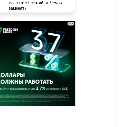
классах с 1 сентября. Чем их
заменят?
3307
6
15
🗣 Мужчина сказал тост на
3
свадьбе и заработал
уголовное дело
3022
11
88
🐏 Скота больше, а мясо
4
дороже. Почему в
Казахстане продолжают
расти цены на баранину и
конину
2706
5
18
⚠️ Доброе утро, друзья!
5
Предлагаем обзор главных
новостей за 4 августа
2804
0
1