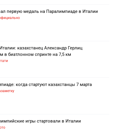
вал первую медаль на Паралимпиаде в Италии
официально
Италии: казахстанец Александр Герлиц
 в биатлонном спринте на 7,5 км
стати
иаде: когда стартуют казахстанцы 7 марта
азаметку
лимпийские игры стартовали в Италии
ото