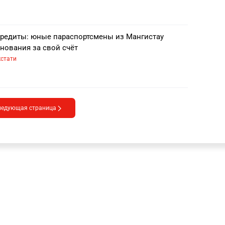
кредиты: юные параспортсмены из Мангистау
нования за свой счёт
кстати
ледующая страница