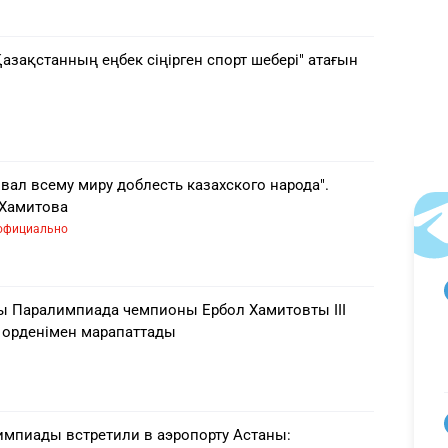
азақстанның еңбек сіңірген спорт шебері" атағын
ал всему миру доблесть казахского народа".
 Хамитова
официально
ы Паралимпиада чемпионы Ербол Хамитовты III
" орденімен марапаттады
мпиады встретили в аэропорту Астаны: