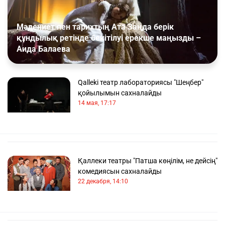
Мәдениет пен тарихтың Ата Заңда берік
құндылық ретінде бекітілуі ерекше маңызды –
Аида Балаева
Qalleki театр лабораториясы "Шеңбер"
қойылымын сахналайды
14 мая, 17:17
Қаллеки театры "Патша көңілім, не дейсің"
комедиясын сахналайды
22 декабря, 14:10