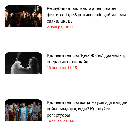
Республикалық жастар театрлары
фестивалінде 8 режиссердің қойылымы
сахналанады
2 ноября, 18:33
Қаллеки театры "Қыз Жібек" драмалық
операсын сахналайды
18 октября, 16:15
Қаллеки театры жаңа маусымда қандай
қойылымдар қояды? Қыркүйек
репертуары
14 сентября, 14:30