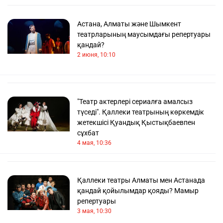
Астана, Алматы және Шымкент
театрларының маусымдағы репертуары
қандай?
2 июня, 10:10
"Театр актерлері сериалға амалсыз
түседі". Қаллеки театрының көркемдік
жетекшісі Қуандық Қыстықбаевпен
сұхбат
4 мая, 10:36
Қаллеки театры Алматы мен Астанада
қандай қойылымдар қояды? Мамыр
репертуары
3 мая, 10:30