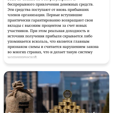
беспрерывного привлечения денежных средств.
Эти средства поступают от вновь прибывших
членов организации. Первые вступившие
практически гарантированно возвращают свои
вклады с высоким процентом за счет новых
участников. При этом реальная доходность и
источник получения прибыли скрывается либо
упоминается вскользь, что является главным
признаком схемы и считается нарушением закона
во многих странах, что и делает такую систему
мошеннической.
Виды финансовых пирамид
Принято выделять несколько типов
мошеннических схем:
многоуровневые;
игра Понци;
замаскированные под сетевой маркетинг;