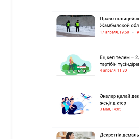
Право полицейск
Жамбылской обл
•
17 апреля, 19:50
Ең көп төлем – 2
тәртібін түсіндіре
4 апреля, 11:30
Әкелер қалай де
жеңілдіктер
3 мая, 14:05
Декреттік демал