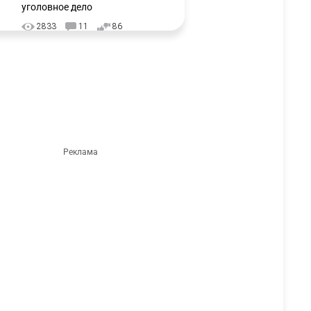
уголовное дело
2833
11
86
⚠️ Доброе утро, друзья!
3
Предлагаем обзор главных
новостей за 4 августа
2651
0
1
🗣Глава государства
4
направил телеграмму
соболезнования родным и
близким Халық қаһарманы
Ивана Гапича
2675
2
42
🇫🇷 Клуб ПСЖ объявил об
5
открытии своей футбольной
академии в Астане
2664
2
39