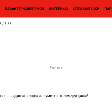
ДАВАЙТЕ РАЗБЕРЕМСЯ
ИНТЕРВЬЮ
СПЕЦВЫПУСКИ
ПАР
3 / 5.65
тке шыққан аналарға әлеуметтік төлемдер қалай