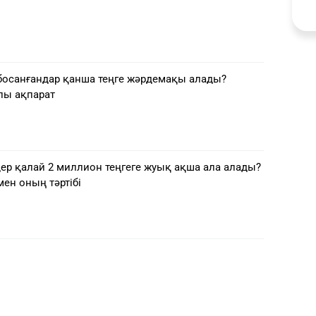
босанғандар қанша теңге жәрдемақы алады?
лы ақпарат
ер қалай 2 миллион теңгеге жуық ақша ала алады?
мен оның тәртібі