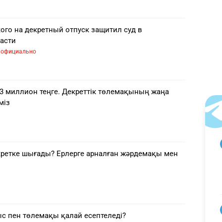
ого на декретный отпуск защитил суд в
асти
официально
,3 миллион теңге. Декреттік төлемақының жаңа
міз
кретке шығады? Ерлерге арналған жәрдемақы мен
ыс пен төлемақы қалай есептеледі?