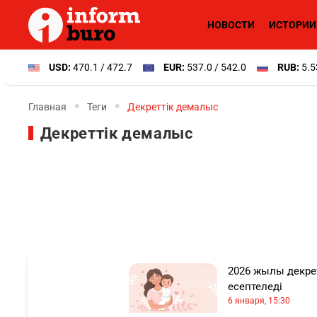
НОВОСТИ
ИСТОРИИ
USD:
470.1 / 472.7
EUR:
537.0 / 542.0
RUB:
5.5
Главная
Теги
Декреттік демалыс
Декреттік демалыс
2026 жылы декре
есептеледі
6 января, 15:30