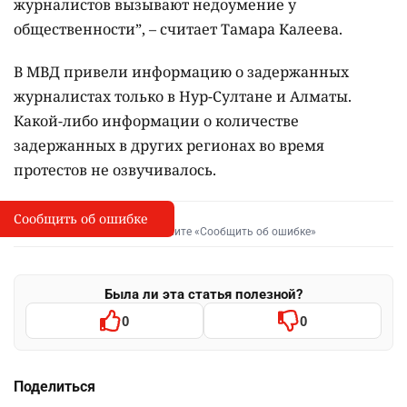
журналистов вызывают недоумение у
общественности”, – считает Тамара Калеева.
В МВД привели информацию о задержанных
журналистах только в Нур-Султане и Алматы.
Какой-либо информации о количестве
задержанных в других регионах во время
протестов не озвучивалось.
Сообщить об ошибке
Сообщить об опечатке
I
Выделите фрагмент и нажмите «Сообщить об ошибке»
Была ли эта статья полезной?
0
0
Поделиться