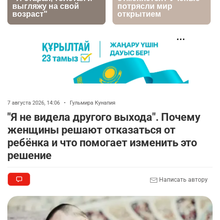
футбольной академии в Астане
2752
2
39
🚗 Казахстанцев убедили оформить
7
автокредиты за вознаграждение
2701
0
11
💻 В школах Казахстана изменили название и
8
содержание некоторых предметов
7 августа 2026, 14:06
•
Гульмира Кунапия
2345
3
18
"Я не видела другого выхода". Почему
женщины решают отказаться от
🏇 В Астане наказали мужчину, который ездил
9
ребёнка и что помогает изменить это
верхом на лошади
решение
2316
2
37
Написать автору
📹 В семи турмаршрутах Бурабая
10
устанавливают поворотные камеры с
видеоаналитикой
2310
1
21