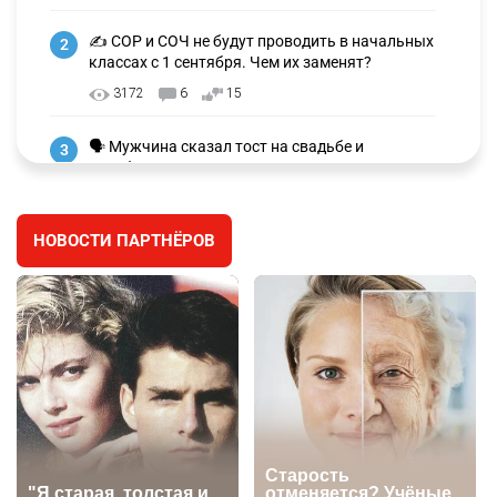
✍️ СОР и СОЧ не будут проводить в начальных
2
классах с 1 сентября. Чем их заменят?
3172
6
15
🗣 Мужчина сказал тост на свадьбе и
3
заработал уголовное дело
2899
11
88
НОВОСТИ ПАРТНЁРОВ
⚠️ Доброе утро, друзья! Предлагаем обзор
4
главных новостей за 4 августа
2715
0
1
🗣Глава государства направил телеграмму
5
соболезнования родным и близким Халық
қаһарманы Ивана Гапича
2717
2
42
🇫🇷 Клуб ПСЖ объявил об открытии своей
6