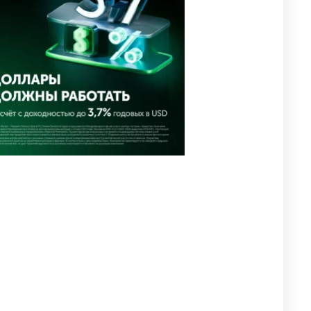
2964
11
88
⚠️ Доброе утро, друзья!
4
Предлагаем обзор главных
новостей за 4 августа
2754
0
1
🗣Глава государства
5
направил телеграмму
соболезнования родным и
близким Халық қаһарманы
Ивана Гапича
2744
2
42
🇫🇷 Клуб ПСЖ объявил об
6
открытии своей футбольной
академии в Астане
2787
2
40