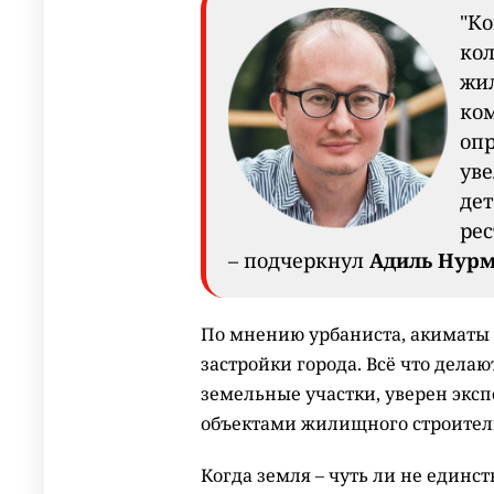
"К
кол
жи
ком
оп
уве
дет
рес
– подчеркнул
Адиль Нурм
По мнению урбаниста, акиматы
застройки города. Всё что делаю
земельные участки, уверен экспе
объектами жилищного строител
Когда земля – чуть ли не единс