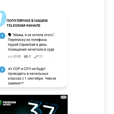
ПОПУЛЯРНОЕ В НАШЕМ
TELEGRAM-КАНАЛЕ
🗣 "Мама, я не хотела этого".
1
Переписку из телефона
Нурай Серикбай в день
похищения зачитали в суде
3100
0
21
✍️ СОР и СОЧ не будут
2
проводить в начальных
классах с 1 сентября. Чем их
заменят?
3225
6
15
🗣 Мужчина сказал тост на
3
свадьбе и заработал
уголовное дело