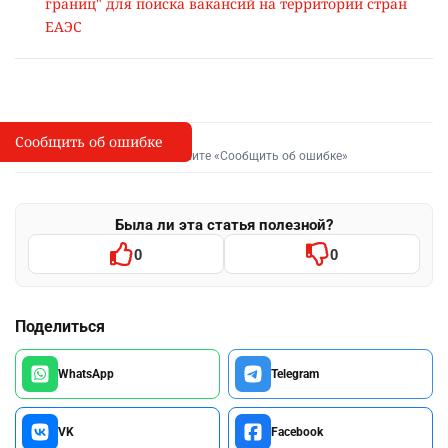
границ" для поиска вакансий на территории стран
ЕАЭС
Сообщить об ошибке
Сообщить об опечатке
I
Выделите фрагмент и нажмите «Сообщить об ошибке»
Была ли эта статья полезной?
0
0
Поделиться
WhatsApp
Telegram
VK
Facebook