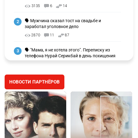
3135
6
14
🗣 Мужчина сказал тост на свадьбе и
2
заработал уголовное дело
2870
11
87
🗣 "Мама, я не хотела этого". Переписку из
3
телефона Нурай Серикбай в день похищения
зачитали в суде
2750
0
18
НОВОСТИ ПАРТНЁРОВ
⚠️ Доброе утро, друзья! Предлагаем обзор
4
главных новостей за 4 августа
2690
0
1
🗣Глава государства направил телеграмму
5
соболезнования родным и близким Халық
қаһарманы Ивана Гапича
2696
2
42