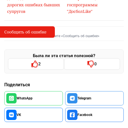
дорогих ошибках бывших
госпрограммы
супругов
"ДосболLike"
Сообщить об ошибке
Сообщить об опечатке
I
Выделите фрагмент и нажмите «Сообщить об ошибке»
Была ли эта статья полезной?
2
0
Поделиться
WhatsApp
Telegram
VK
Facebook