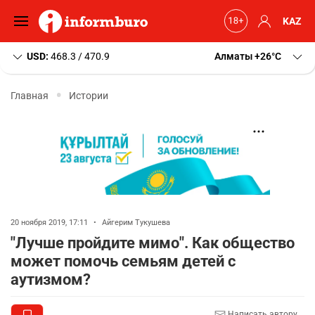
KAZ
USD:
468.3 / 470.9
Алматы
+26
C
Главная
Истории
20 ноября 2019, 17:11
•
Айгерим Тукушева
"Лучше пройдите мимо". Как общество
может помочь семьям детей с
аутизмом?
Написать автору