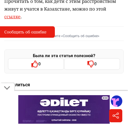
Прочитать о том, как дети с этим расстройством
живут и учатся в Казахстане, можно по этой
ссылке
.
Сообщить об ошибке
Сообщить об опечатке
I
Выделите фрагмент и нажмите «Сообщить об ошибке»
Была ли эта статья полезной?
0
0
Поделиться
WhatsApp
Telegram
VK
Facebook