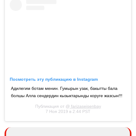
Посмотреть эту публикацию в Instagram
Адилегим ботам менин. Гумырын узак, бакытты бала
болшы Алла сендердин кызыктарынды коруге жазсын!!!
Публикация от @
farizaseisenbay
7 Ноя 2019 в 2:44 PST